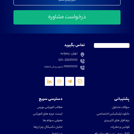
بدون پیش شماره
تماس بگیرید
تهران، زعفرانیه
021-22021030
90001030
(بدون پیش شماره)
پشتیبانی
دسترسی سریع
سوالات متداول
مطالب آموزشی بورس
دانلود اپلیکیشن اختصاصی
لیست دوره های آموزشی
نرم افزار های کاربردی
معرفی سهام ها
قوانین و مقررات
تحلیل تکنیکال رمز ارزها
کانال رسمی در پیام رسان بله
درباره ما