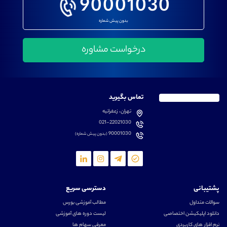
90001030
بدون پیش شماره
تماس بگیرید
تهران، زعفرانیه
021-22021030
90001030
(بدون پیش شماره)
پشتیبانی
دسترسی سریع
سوالات متداول
مطالب آموزشی بورس
دانلود اپلیکیشن اختصاصی
لیست دوره های آموزشی
نرم افزار های کاربردی
معرفی سهام ها