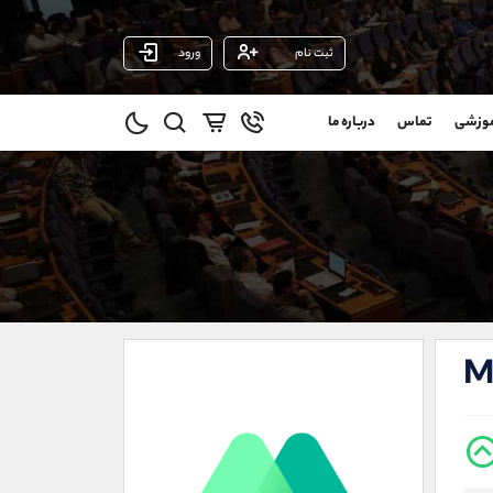
ثبت نام
ورود
پشتیبان فروش
(محسن یزدی)
موزشی
تماس
درباره ما
0
موبایل
09304891085
و
واتساپ
شروع گفتگو
@
تلگرام
@Armteam_admin_103
1
داخلی
103
021-22021030
021-22021040
M
90001030
@alireza.mehrabii
@alirezamehrabi_com
@alirezamehrabi_official