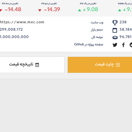
ر در یک هفته
تغییر در یک ماه
تغییر در دو ماه
تغییر در سه ماه
-14.48
-14.39
+ 9.08
+ 9.
https://www.mxc.com
238
وب سایت
299,008,172
58,184
حجم بازار
1,000,000,000
96,781
عرضه کل
صفحه پروژه در Github
چارت قیمت
تاریخچه قیمت