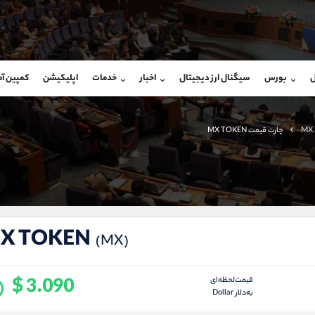
بان فروش
پشتیبان فروش
(ایمان پوراسماعیلی)
(فائزه تهرانی)
ل
بورس
سیگنال ارز دیجیتال
اخبار
خدمات
اپلیکیشن
کمپین آ
09927779040
موبایل
9101364784
شروع گفتگو
واتساپ
شروع گفتگ
@Armteam_admin_por
تلگرام
Armteam_admin_104
MX
چارت قیمت MX TOKEN
107
داخلی
04
X TOKEN
(MX)
$ 3.090
قیمت‌لحظه‌ای
به‌دلار Dollar