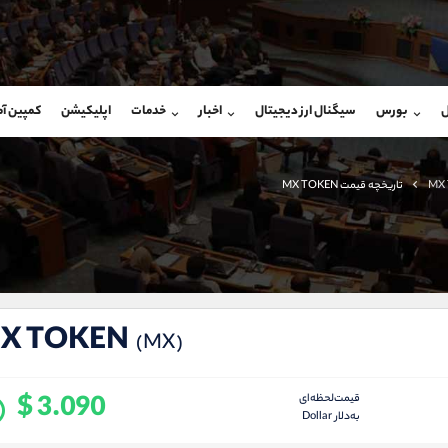
بان فروش
پشتیبان فروش
(محسن یزدی)
(یوسف فرخنده)
ل
بورس
سیگنال ارز دیجیتال
اخبار
خدمات
اپلیکیشن
کمپین آ
09304891085
موبایل
9194198792
شروع گفتگو
واتساپ
شروع گفتگ
@Armteam_admin_103
تلگرام
Armteam_admin_33
MX
تاریخچه قیمت MX TOKEN
103
داخلی
8
X TOKEN
(MX)
$ 3.090
قیمت‌لحظه‌ای
به‌دلار Dollar