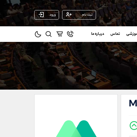
ثبت نام
ورود
پشتیبان فروش
(فائزه تهرانی)
موزشی
تماس
درباره ما
0
موبایل
09101364784
و
واتساپ
شروع گفتگو
@
تلگرام
@Armteam_admin_104
11
داخلی
104
021-22021030
021-22021040
M
90001030
@alireza.mehrabii
@alirezamehrabi_com
@alirezamehrabi_official