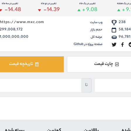
ر در یک هفته
تغییر در یک ماه
تغییر در دو ماه
تغییر در سه ماه
-14.48
-14.39
+ 9.08
+ 9.
https://www.mxc.com
238
وب سایت
299,008,172
58,184
حجم بازار
1,000,000,000
96,781
عرضه کل
صفحه پروژه در Github
چارت قیمت
تاریخچه قیمت
تا
 شده
بالاترین
کمترین
بسته شده