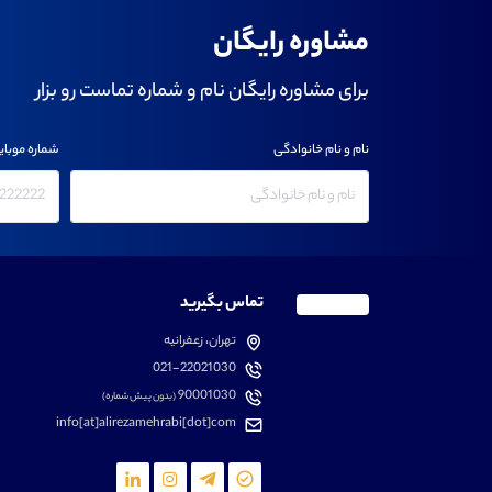
مشاوره رایگان
برای مشاوره رایگان نام و شماره تماست رو بزار
نام و نام خانوادگی
شماره موبای
تماس بگیرید
تهران، زعفرانیه
021-22021030
90001030
(بدون پیش شماره)
info[at]alirezamehrabi[dot]com