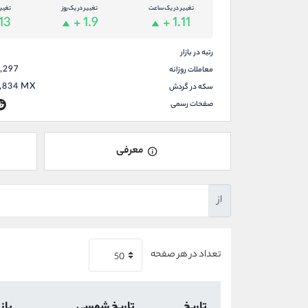
تغییر در یک ساعت
تغییر در یک روز
تغیی
13
+ 1.9
+ 1.11
رتبه در بازار
,297
معاملات روزانه
,834
MX
سکه در گردش
صفحات رسمی
معرفی
از
تعداد در هر صفحه
تاریخ
تاریخ شمسی
باز