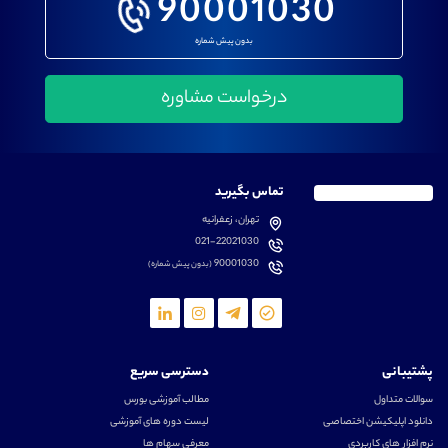
90001030
بدون پیش شماره
تماس بگیرید
تهران، زعفرانیه
021-22021030
90001030
(بدون پیش شماره)
پشتیبانی
دسترسی سریع
سوالات متداول
مطالب آموزشی بورس
دانلود اپلیکیشن اختصاصی
لیست دوره های آموزشی
نرم افزار های کاربردی
معرفی سهام ها