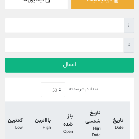
تاریخچه قیمت
کیف پول ها
کانال بله
@alirezamehrabi_official
از
تا
اعمال
تعداد در هر صفحه
تاریخ
باز
تاریخ
بالاترین
کمترین
شمسی
شده
Low
High
Date
Hijri
Open
Date