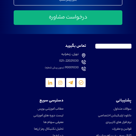
بدون پیش شماره
تماس بگیرید
تهران، زعفرانیه
021-22021030
90001030
(بدون پیش شماره)
پشتیبانی
دسترسی سریع
سوالات متداول
مطالب آموزشی بورس
دانلود اپلیکیشن اختصاصی
لیست دوره های آموزشی
نرم افزار های کاربردی
معرفی سهام ها
قوانین و مقررات
تحلیل تکنیکال رمز ارزها
کانال رسمی در پیام رسان بله
درباره ما