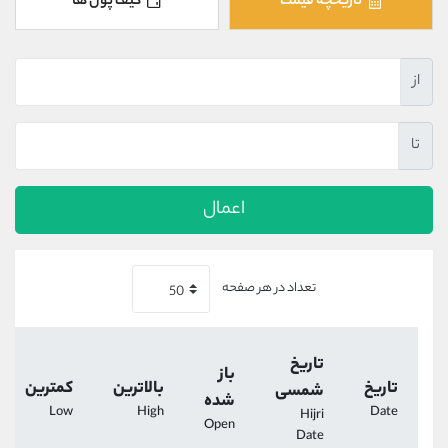
تاریخچه قیمت
کیف پول ها
کانال بله
@alirezamehrabi_official
از
تا
اعمال
تعداد در هر صفحه
تاریخ
باز
تاریخ
بالاترین
کمترین
شمسی
شده
Low
High
Date
Hijri
Open
Date