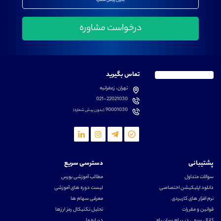
بدون پیش شماره
تماس بگیرید
تهران، زعفرانیه
021-22021030
90001030
(بدون پیش شماره)
پشتیبانی
دسترسی سریع
سوالات متداول
مطالب آموزشی بورس
دانلود اپلیکیشن اختصاصی
لیست دوره های آموزشی
نرم افزار های کاربردی
معرفی سهام ها
قوانین و مقررات
تحلیل تکنیکال رمز ارزها
کانال رسمی در پیام رسان بله
درباره ما