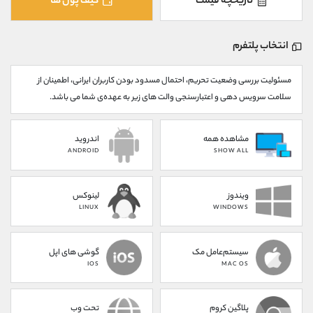
تاریخچه قیمت
کیف پول ها
کانال بله
@alirezamehrabi_official
انتخاب پلتفرم
مسئولیت بررسی وضعیت تحریم، احتمال مسدود بودن کاربران ایرانی، اطمینان از
سلامت سرویس دهی و اعتبارسنجی والت های زیر به عهده‌ی شما می باشد.
مشاهده همه
اندروید
ANDROID
SHOW ALL
ویندوز
لینوکس
LINUX
WINDOWS
سیستم‌عامل مک
گوشی های اپل
IOS
MAC OS
پلاگین کروم
تحت وب