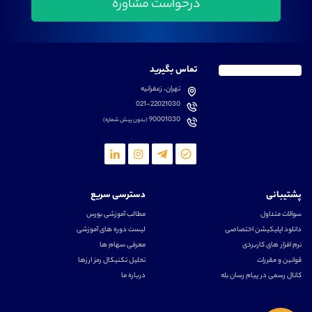
تماس بگیرید
تهران، زعفرانیه
021-22021030
90001030
(بدون پیش شماره)
پشتیبانی
دسترسی سریع
سوالات متداول
مطالب آموزشی بورس
دانلود اپلیکیشن اختصاصی
لیست دوره های آموزشی
نرم افزار های کاربردی
معرفی سهام ها
قوانین و مقررات
تحلیل تکنیکال رمز ارزها
کانال رسمی در پیام رسان بله
درباره ما