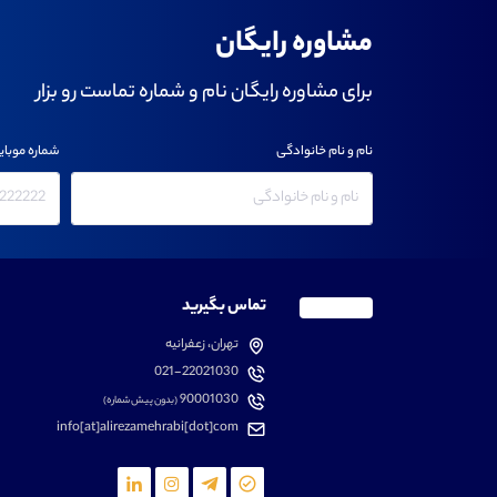
مشاوره رایگان
برای مشاوره رایگان نام و شماره تماست رو بزار
نام و نام خانوادگی
شماره موبای
تماس بگیرید
تهران، زعفرانیه
021-22021030
90001030
(بدون پیش شماره)
info[at]alirezamehrabi[dot]com