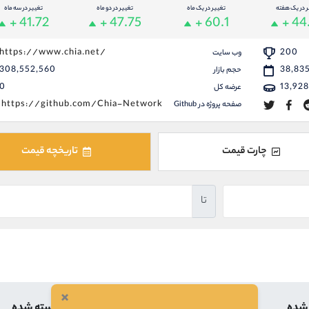
ر در یک هفته
تغییر در یک ماه
تغییر در دو ماه
تغییر در سه ماه
+ 41.72
+ 47.75
+ 60.1
+ 44
https://www.chia.net/
200
وب سایت
308,552,560
38,83
حجم بازار
0
13,928
عرضه کل
https://github.com/Chia-Network
صفحه پروژه در Github
چارت قیمت
تاریخچه قیمت
تا
×
 شده
بالاترین
کمترین
بسته شده