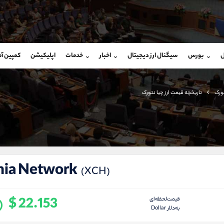
بان فروش
پشتیبان فروش
(یوسف فرخنده)
(فائزه تهرانی)
ل
بورس
سیگنال ارز دیجیتال
اخبار
خدمات
اپلیکیشن
کمپین آ
09194198792
موبایل
9101364784
شروع گفتگو
واتساپ
شروع گفتگ
@Armteam_admin_33
تلگرام
Armteam_admin_104
تورک
تاریخچه قیمت ارز چیا نتورک
118
داخلی
04
hia Network
(XCH)
$ 22.153
قیمت‌لحظه‌ای
به‌دلار Dollar