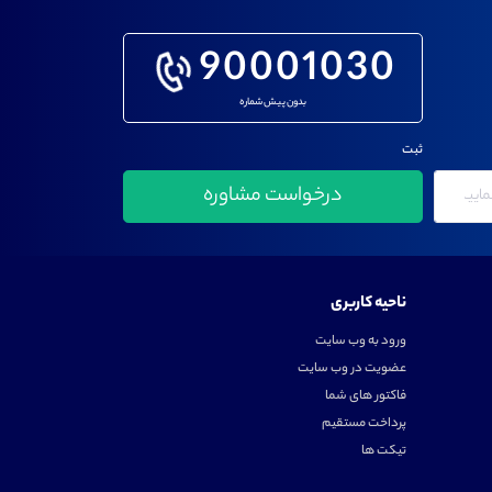
90001030
بدون پیش شماره
ثبت
ناحیه کاربری
ورود به وب سایت
عضویت در وب سایت
فاکتور های شما
پرداخت مستقیم
تیکت ها