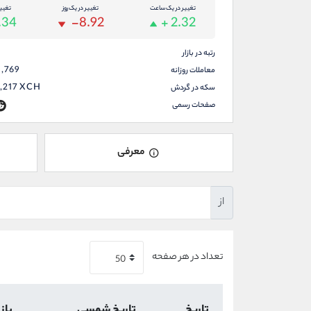
تغییر در یک ساعت
تغییر در یک روز
تغیی
.34
-8.92
+ 2.32
رتبه در بازار
5,769
معاملات روزانه
,217
XCH
سکه در گردش
صفحات رسمی
معرفی
از
تعداد در هر صفحه
تاریخ
تاریخ شمسی
باز