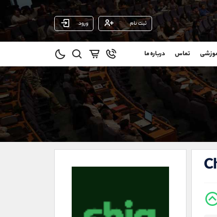
ثبت نام
ورود
پشتیبان فروش
(محسن یزدی)
موزشی
تماس
درباره ما
0
موبایل
09304891085
و
واتساپ
شروع گفتگو
@
تلگرام
@Armteam_admin_103
1
داخلی
103
021-22021030
021-22021040
C
90001030
@alireza.mehrabii
@alirezamehrabi_com
@alirezamehrabi_official