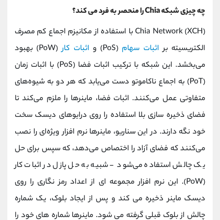
چه چیزی شبکه Chia را منحصر به فرد می کند؟
Chia Network (XCH) با استفاده از مکانیزم اجماع کم مصرف
الکتریسیته بر
اثبات سهام
(PoS) و
اثبات کار
(PoW) بهبود
می‌بخشد. این شبکه با ترکیب اثبات فضا (PoS) با اثبات زمان
(PoT) به اجماع ناکاموتو دست می‌یابد که هر دو به شیوه‌های
متفاوتی عمل می‌کنند. اثبات فضا، ماینرها را ملزم می‌کند تا
فضای ذخیره‌ سازی بلا استفاده را روی درایوهای دیسک سخت
خود نگه دارند. در این سناریو، ماینرها نرم‌ افزار ویژه‌ای را نصب
می‌کنند که فضای آزاد را اختصاص می‌دهد، که سپس برای حل
یک چالش استفاده می‌شود - شبیه به حل پازل در اثبات کار
(PoW). این نرم افزار مجموعه ای از اعداد رمز نگاری را روی
دیسک ماینر ذخیره می کند و پس از ایجاد بلوک، یک شماره
چالش از بلوک قبلی گرفته می شود. ماینرها شماره های خود را