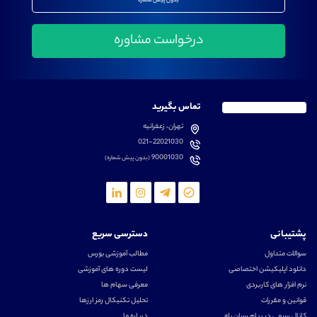
بدون پیش شماره
تماس بگیرید
تهران، زعفرانیه
021-22021030
90001030
(بدون پیش شماره)
پشتیبانی
دسترسی سریع
سوالات متداول
مطالب آموزشی بورس
دانلود اپلیکیشن اختصاصی
لیست دوره های آموزشی
نرم افزار های کاربردی
معرفی سهام ها
قوانین و مقررات
تحلیل تکنیکال رمز ارزها
کانال رسمی در پیام رسان بله
درباره ما