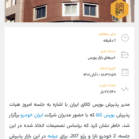
موبایل
09194198792
واتساپ
شروع گفتگو
تلگرام
@Armteam_admin_33
داخلی
118
زمان مطالعه
1 دقیقه
پشتیبان فروش
(محسن یزدی)
دسته بندی
موبایل
09304891085
خبرهای بازار بورس
واتساپ
شروع گفتگو
تلگرام
@Armteam_admin_103
تاریخ انتشار
۱۸:۳۷:۵۹ - ۱ آبان ۱۴۰۱
داخلی
103
تعداد بازدید
۲۷,۶۴۰ بار
اطلاعات تماس
(دفتر فروش)
تلفن
021-22021030
مدیر پذیرش بورس کالای ایران با اشاره به جلسه امروز هیات
تلفن
021-22021040
پذیرش
بورس کالا
که با حضور مدیران شرکت
ایران خودرو
برگزار
بدون پیش شماره
90001030
شد، خاطر نشان کرد که براساس تصمیمات اتخاذ شده در این
اینستاگرام
@alireza.mehrabii
کانال تلگرام
@alirezamehrabi_com
جلسه، 2 خودرو تارا و پژو 207، برای
عرضه
در این بازار پذیرش