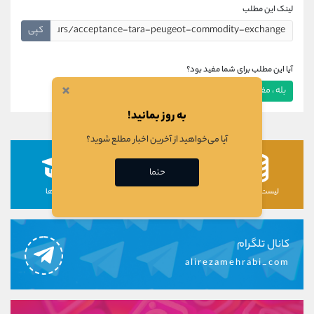
لینک این مطلب
کپی
آیا این مطلب برای شما مفید بود؟
×
بله ، مفید بود
خیر ، مفید نبود
به روز بمانید!
آیا می‌خواهید از آخرین اخبار مطلع شوید؟
حتما
لیست رمزارزها
لیست سهام ها
دوره ها
کانال تلگرام
alirezamehrabi_com