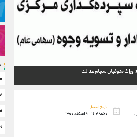
د
 وراث متوفیان سهام عدالت
هم
خب
تاریخ انتشار
خب
س
۱۶:۴۸:۵۰ - ۹ اسفند ۱۴۰۰
خب