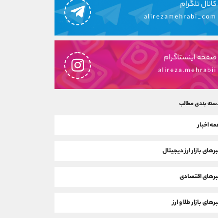
کانال تلگرام
alirezamehrabi_com
صفحه اینستاگرام
alireza.mehrabii
سته بندی مطالب
ه اخبار
رهای بازار ارز دیجیتال
رهای اقتصادی
رهای بازار طلا و ارز