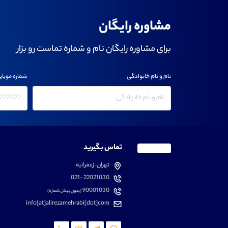
مشاوره رایگان
برای مشاوره رایگان نام و شماره تماست رو بزار
نام و نام خانوادگی
شماره موبای
تماس بگیرید
تهران، زعفرانیه
021-22021030
90001030
(بدون پیش شماره)
info[at]alirezamehrabi[dot]com