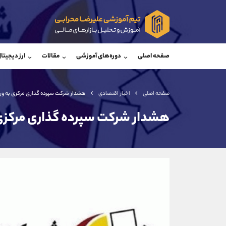
پشتیبان فروش
پشتی
(یوسف فرخنده)
صفحه اصلی
دوره‌های آموزشی
مقالات
ارز دیجیتا
موبایل
09194198792
موبایل
واتساپ
شروع گفتگو
واتساپ
تلگرام
@Armteam_admin_33
تلگرام
صفحه اصلی
اخبار اقتصادی
هشدار شرکت سپرده گذاری مرکزی به ور
داخلی
118
داخلی
هشدار شرکت سپرده گذاری مرکزی 
اطلاعات تماس
(دفتر فروش)
تلفن
تلفن
بدون پیش شماره
اینستاگرام
کانال تلگرام
کانال بله