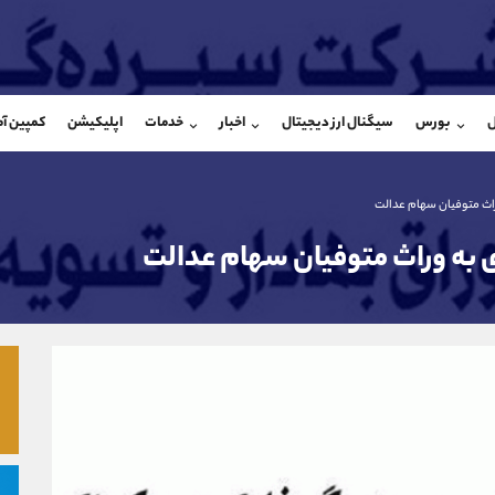
بان فروش
پشتیبان فروش
(محسن یزدی)
(ایمان پوراسماعیلی)
ل
بورس
سیگنال ارز دیجیتال
اخبار
خدمات
اپلیکیشن
کمپین آ
09304891085
موبایل
9927779040
شروع گفتگو
واتساپ
شروع گفتگ
@Armteam_admin_103
تلگرام
Armteam_admin_por
اث متوفیان سهام عدالت
103
داخلی
07
به وراث متوفیان سهام عدالت