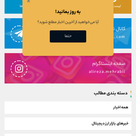
×
لیست رمزارزها
لیست سهام ها
دوره ها
به روز بمانید!
آیا می‌خواهید از آخرین اخبار مطلع شوید؟
کانال تلگرام
حتما
alirezamehrabi_com
صفحه اینستاگرام
alireza.mehrabii
دسته بندی مطالب
همه اخبار
خبرهای بازار ارز دیجیتال