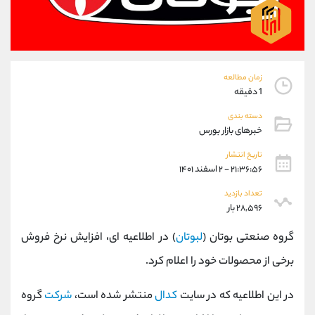
موبایل
09101364784
واتساپ
شروع گفتگو
تلگرام
@Armteam_admin_104
داخلی
104
زمان مطالعه
1 دقیقه
پشتیبان فروش
(محسن یزدی)
دسته بندی
موبایل
09304891085
خبرهای بازار بورس
واتساپ
شروع گفتگو
تلگرام
@Armteam_admin_103
تاریخ انتشار
۲۱:۳۶:۵۶ - ۲ اسفند ۱۴۰۱
داخلی
103
تعداد بازدید
۲۸,۵۹۶ بار
اطلاعات تماس
(دفتر فروش)
تلفن
021-22021030
گروه صنعتی بوتان (
لبوتان
) در اطلاعیه ای، افزایش نرخ فروش
تلفن
021-22021040
برخی از محصولات خود را اعلام کرد.
بدون پیش شماره
90001030
اینستاگرام
@alireza.mehrabii
در این اطلاعیه که در سایت
کدال
منتشر شده است،
شرکت
گروه
کانال تلگرام
@alirezamehrabi_com