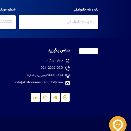
نام و نام خانوادگی
شماره موبای
تماس بگیرید
تهران، زعفرانیه
021-22021030
90001030
(بدون پیش شماره)
info[at]alirezamehrabi[dot]com