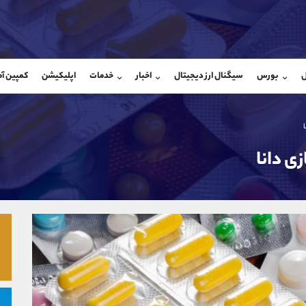
بان فروش
پشتیبان فروش
(ایمان پوراسماعیلی)
(محسن یزدی)
ل
بورس
سیگنال ارز دیجیتال
اخبار
خدمات
اپلیکیشن
کمپین آ
09927779040
موبایل
9304891085
شروع گفتگو
واتساپ
شروع گفتگ
@Armteam_admin_por
تلگرام
Armteam_admin_103
107
داخلی
03
ی دانا