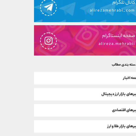
کانال تلگرام
alirezamehrabi_com
صفحه اینستاگرام
alireza.mehrabii
سته بندی مطالب
ه اخبار
رهای بازار ارز دیجیتال
رهای اقتصادی
رهای بازار طلا و ارز