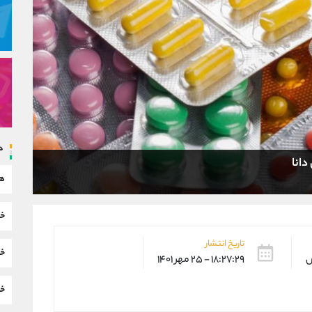
د
دانا
هم
خب
تاریخ انتشار
خب
س
۱۸:۲۷:۲۹ - ۲۵ مهر ۱۴۰۱
خب