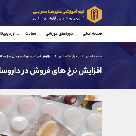
پشتیبان فروش
پشتی
(یوسف فرخنده)
صفحه اصلی
دوره‌های آموزشی
مقالات
ارز دیجیتا
موبایل
09194198792
موبایل
واتساپ
شروع گفتگو
واتساپ
تلگرام
@Armteam_admin_33
تلگرام
صفحه اصلی
اخبار اقتصادی
افزایش نرخ های فروش در داروسازی دانا
داخلی
118
داخلی
افزایش نرخ های فروش در داروساز
اطلاعات تماس
(دفتر فروش)
تلفن
تلفن
بدون پیش شماره
اینستاگرام
کانال تلگرام
کانال بله