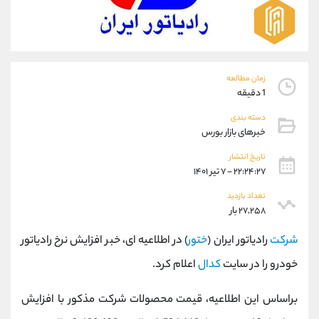
موبایل
09304891085
واتساپ
شروع گفتگو
تلگرام
@Armteam_admin_103
داخلی
103
زمان مطالعه
1 دقیقه
پشتیبان فروش
(ایمان پوراسماعیلی)
دسته بندی
موبایل
09927779040
خبرهای بازار بورس
واتساپ
شروع گفتگو
تلگرام
@Armteam_admin_por
تاریخ انتشار
۲۲:۲۴:۲۷ - ۷ تیر ۱۴۰۱
داخلی
107
تعداد بازدید
۲۷,۲۵۸ بار
اطلاعات تماس
(دفتر فروش)
تلفن
021-22021030
شرکت
رادیاتور ایران (
ختور
) در اطلاعیه ای، خبر افزایش نرخ رادیاتور
تلفن
021-22021040
خودرو را در سایت
کدال
اعلام کرد.
بدون پیش شماره
90001030
اینستاگرام
@alireza.mehrabii
براساس این اطلاعیه، قیمت محصولات شرکت مذکور با افزایش
کانال تلگرام
@alirezamehrabi_com