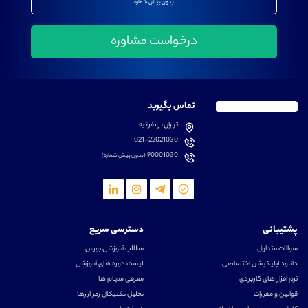
بدون پیش شماره
تماس بگیرید
تهران، زعفرانیه
021-22021030
90001030
(بدون پیش شماره)
پشتیبانی
دسترسی سریع
سوالات متداول
مطالب آموزشی بورس
دانلود اپلیکیشن اختصاصی
لیست دوره های آموزشی
نرم افزار های کاربردی
معرفی سهام ها
قوانین و مقررات
تحلیل تکنیکال رمز ارزها