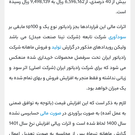
بیش از 40 درصدی، از 6,596,162 ریال به 9,498,139 ریال رسیده
کانال بله
@alirezamehrabi_official
است.
اثرات مالی این قراردادها بجز رادیاتور نوع یک و sp100 مابقی بر
سودآوری
شرکت تابعه (شرکت تینا صنعت مبدل) می باشد
ولیکن رویدادهای مذکور در گزارش
تولید
و فروش ماهانه شرکت
رادیاتور ایران تحت سرفصل محصولات خریداری شده منعکس
می شود که برای شرکت رادیاتور ایران (شرکت اصلی) اثر سود و
زیانی نداشته و فقط منجر به افزایش فروش و بهای تمام شده به
یک میزان خواهد بود.
لازم به ذکر است که این افزایش قیمت (باتوجه به توافق ضمنی
به عمل آمده) به صورت برآوردی در
صورت مالی
حسابرسی نشده
سال 1400 لحاظ شده است و اثرات ریالی افزایش نرخ سال 1401
گزارش ماهانه تیرماه پس از محاسبه به صورت تعدیل اعمال