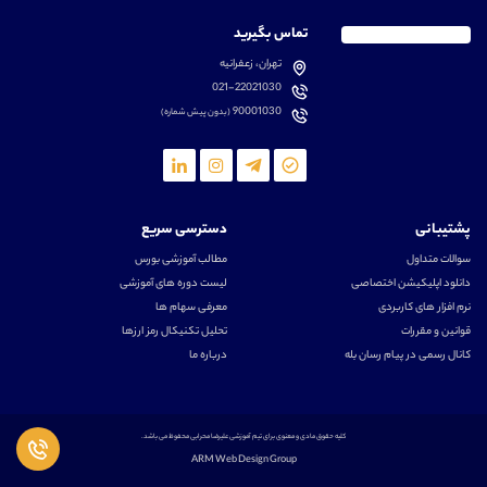
تماس بگیرید
تهران، زعفرانیه
021-22021030
90001030
(بدون پیش شماره)
پشتیبانی
دسترسی سریع
سوالات متداول
مطالب آموزشی بورس
دانلود اپلیکیشن اختصاصی
لیست دوره های آموزشی
نرم افزار های کاربردی
معرفی سهام ها
قوانین و مقررات
تحلیل تکنیکال رمز ارزها
کانال رسمی در پیام رسان بله
درباره ما
کلیه حقوق مادی و معنوی برای تیم آموزشی علیرضا محرابی محفوظ می باشد.
ARM Web Design Group