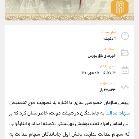
موبایل
09194198792
واتساپ
شروع گفتگو
تلگرام
@Armteam_admin_33
داخلی
118
زمان مطالعه
1 دقیقه
پشتیبان فروش
(ایمان پوراسماعیلی)
دسته بندی
موبایل
09927779040
خبرهای بازار بورس
واتساپ
شروع گفتگو
تاریخ انتشار
تلگرام
@Armteam_admin_por
۱۶:۵۷:۱۴ - ۲۵ مهر ۱۴۰۱
داخلی
107
تعداد بازدید
۲۷,۸۲۳ بار
اطلاعات تماس
(دفتر فروش)
رییس سازمان خصوصی سازی با اشاره به تصویب طرح تخصیص
تلفن
021-22021030
تلفن
021-22021040
سهام عدالت
به جاماندگان در هیئت دولت، خاطر نشان کرد که بر
بدون پیش شماره
90001030
این اساس افراد تحت پوشش بهزیستی، کمیته امداد و ایثارگرانی
اینستاگرام
@alireza.mehrabii
کانال تلگرام
@alirezamehrabi_com
که سهام عدالت ندارند، بخش اول جاماندگان سهام عدالت به