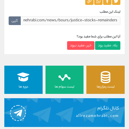
لینک این مطلب
کپی
آیا این مطلب برای شما مفید بود؟
بله ، مفید بود
خیر ، مفید نبود
لیست رمزارزها
لیست سهام ها
دوره ها
کانال تلگرام
alirezamehrabi_com