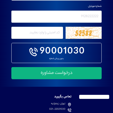
شماره موبایل
90001030
بدون پیش شماره
تماس بگیرید
تهران، زعفرانیه
021-22021030