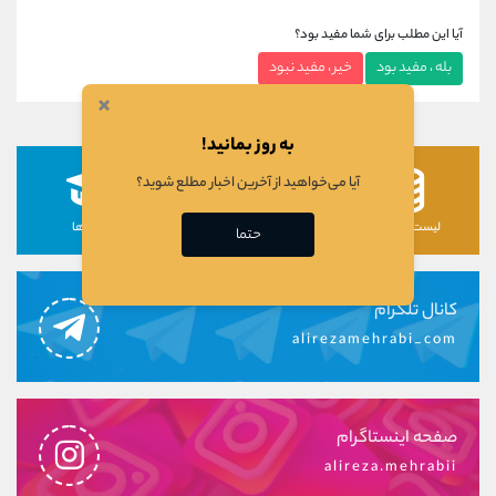
آیا این مطلب برای شما مفید بود؟
بله ، مفید بود
خیر ، مفید نبود
×
به روز بمانید!
آیا می‌خواهید از آخرین اخبار مطلع شوید؟
لیست رمزارزها
لیست سهام ها
دوره ها
حتما
کانال تلگرام
alirezamehrabi_com
صفحه اینستاگرام
alireza.mehrabii