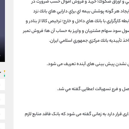
رجي و اوراق صكوك؛ خريد و فروش اموال حسب ضرورت در
يجاد هر گونه پوشش بيمه اي براي دارايي هاي بانك نزد
 كارگزاري با بانك هاي داخل و خارج؛ ترخيص كالا از بنادر و
ول سود سهام مشتريان و واريز به حساب آن ها؛ فروش تمبر
اخذ تأييديه بانك مركزي جمهوري اسلامي ايران.
قق نشدن پيش بينی های آينده تعريف می شود.
س
صل و فرع تسهيالت اعطايی گفته مي شد.
قرار دارد به زمانی گفته می شود که بانک فاقد منابع لازم