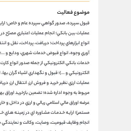
موضوع فعالیت
قبول سپرده، صدور گواهي سپرده عام و خاص؛ ارايه
عمليات بين بانكي؛ انجام عمليات اعتباري مصرّح در ق
انواع ابزارهاي پرداخت؛ دريافت، پرداخت، نقل و انتق
آوري وجوه، انواع قبوض خدمات شهري، ودايع و ...؛ گ
خدمات بانكي الكترونيكي از جمله صدور انواع كارت 
الكترونيكي و ...)؛ قبول و نگهداري اشياء گران بها، 
عمليات ارزي نظير خريد و فروش ارز، انتقال ارز، دري
مربوط به وجوه اداره شده؛ تضمين بازخريد اوراق به
عرضه اوراق مالي اسلامي ريالي و ارزي در داخل و خ
مستمر)؛ ارايـه خـدمـات مشـاوره اي در زمينـه هـاي خـ
انجام وظايف قيوميت، وصايت، وكالت و نمايندگي مش