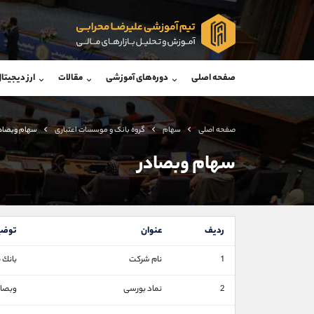
پشتیبان فروش
پشتی
(محسن یزدی)
صفحه اصلی
دوره‌های آموزشی
مقالات
ارز دیجیتا
موبایل
09304891085
موبایل
واتساپ
شروع گفتگو
واتساپ
تلگرام
@Armteam_admin_103
تلگرام
صفحه اصلی
سهام
گروه بانک و موسسات اعتباری
سهام وبصاد
داخلی
103
داخلی
سهام وبصادر
اطلاعات تماس
(دفتر فروش)
تلفن
تلفن
ردیف
عنوان
توضی
بدون پیش شماره
اینستاگرام
1
نام شرکت
بانك 
کانال تلگرام
2
نماد بورسی
وبصاد
کانال بله