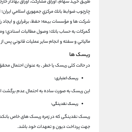
طريق خريد سهام، اوراق مشاركت، اوراق بهادار خا
چارچوب ضوابط بانك مركزي جمهوري اسلامي ايران؛ ا
شركت ها و مؤسسات بيمه؛ حفظ، برقراري و ايجاد رابطه
گمركات به حساب بانك؛ وصول مطالبات اسنادي؛ وص
مالياتي و سفته و انجام ساير عمليات قانوني پس از 
ریسک ها
در حالت کلی ريسک يا خطر , به عنوان احتمال مح
ریسک اعتباری:
اين ريسک به صورت ساده به احتمال عدم برگشت ا
ریسک نقدینگی:
ريسک نقدينگی که در زمره ريسک های خاص بانکداری 
جهت پرداخت ديون و تعهدات خود باشد.