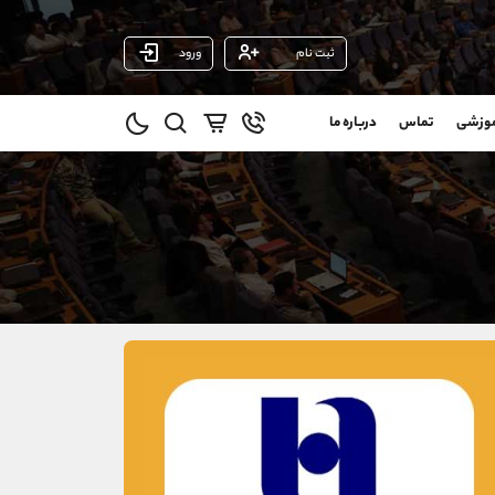
ثبت نام
ورود
پشتیبان فروش
(یوسف فرخنده)
موزشی
تماس
درباره ما
0
موبایل
09194198792
و
واتساپ
شروع گفتگو
@
تلگرام
@Armteam_admin_33
1
داخلی
118
021-22021030
021-22021040
90001030
@alireza.mehrabii
@alirezamehrabi_com
@alirezamehrabi_official