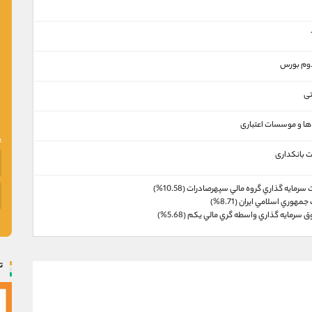
 دوم بورس
تی
ها و موسسات اعتباری
 بانکداری
رمايه گذاري گروه مالي سپهرصادرات (10.58%)
مهوري اسلامي ايران (8.71%)
سرمايه گذاري واسطه گري مالي يكم (5.68%)
ت