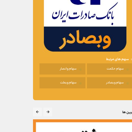
سهم های مرتبط
سهام حکمت
سهام وانصار
سهام وبصادر
سهام وبملت
رین ها