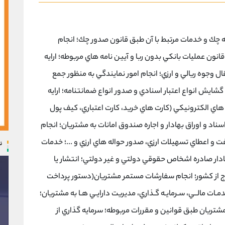
 چك و خدمات مرتبط با آن طبق قانون صدور چك؛ انجام
انون عمليات بانكي بدون ربا و آيين نامه هاي مربوطه؛ ارايه
ال وجوه ريالي و ارزي؛ انجام امور نمايندگي به منظور جمع
شايش انواع اعتبار اسنادي و صدور انواع ضمانتنامه؛ ارايه
هاي الكترونيكي (كارت هاي خريد، كارت اعتباري، كيف پول
اسناد و اوراق بهادار و اجاره صندوق امانات به مشتريان؛ انجام
افت و اعطاي تسهيلات ارزي، صدور حواله هاي ارزي و ...؛ خدمات
ن
ادار صادره اشخاص حقوقي دولتي و غير دولتي؛ انتشار يا
ارج از كشور؛ انجام سفارشات مستمر مشتريان(دستور پرداخت
دمـات مالــي، سـرمايـه گـذاري، مديريت دارايـي هـا به مشتريان؛
تريان طبق قوانين و مقررات مربوطه؛ سرمايه گذاري از