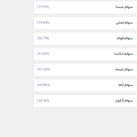
سهام شستا
(77,915)
سهام فملی
(74,835)
سهام فولاد
(55,718)
سهام اتکاسا
(51,447)
سهام تلیسه
(47,433)
سهام کاما
(46,853)
سهام گکوثر
(36,165)