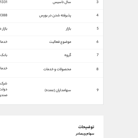
3
سال تاسیس
1331
4
پذیرفته شدن در بورس
1388
5
بازار
بازار
6
موضوع فعالیت
خدما
7
گروه
بانک 
خدمات
8
محصولات و خدمات
شركت س
دولت ج
9
سهامداران (عمده)
صندوق 
توضیحات
سهام وبصادر