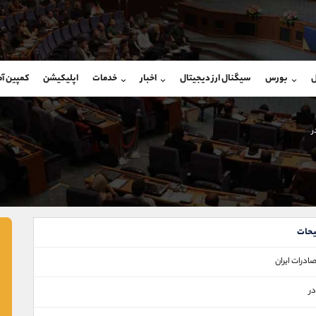
بان فروش
پشتیبان فروش
(ایمان پوراسماعیلی)
(فائزه تهرانی)
ل
بورس
سیگنال ارز دیجیتال
اخبار
خدمات
اپلیکیشن
کمپین آ
09927779040
موبایل
9101364784
شروع گفتگو
واتساپ
شروع گفتگ
@Armteam_admin_por
تلگرام
Armteam_admin_104
ر
107
داخلی
04
حات
صادرات ايران
ر