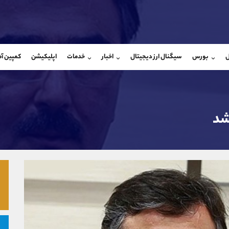
بان فروش
پشتیبان فروش
(محسن یزدی)
(یوسف فرخنده)
ل
بورس
سیگنال ارز دیجیتال
اخبار
خدمات
اپلیکیشن
کمپین آ
09304891085
موبایل
9194198792
شروع گفتگو
واتساپ
شروع گفتگ
@Armteam_admin_103
تلگرام
Armteam_admin_33
103
داخلی
8
شد