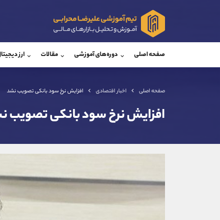
پشتیبان فروش
پشتی
(فائزه تهرانی)
صفحه اصلی
دوره‌های آموزشی
مقالات
ارز دیجیتا
موبایل
09101364784
موبایل
واتساپ
شروع گفتگو
واتساپ
تلگرام
@Armteam_admin_104
تلگرام
صفحه اصلی
اخبار اقتصادی
افزایش نرخ سود بانکی تصویب نشد
داخلی
104
داخلی
افزایش نرخ سود بانکی تصویب ن
اطلاعات تماس
(دفتر فروش)
تلفن
تلفن
بدون پیش شماره
اینستاگرام
کانال تلگرام
کانال بله