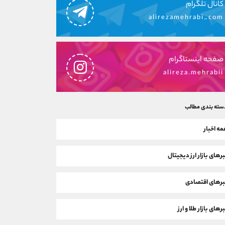
کانال تلگرام
alirezamehrabi_com
صفحه اینستاگرام
alireza.mehrabii
سته بندی مطالب
ه اخبار
رهای بازار ارز دیجیتال
رهای اقتصادی
رهای بازار طلا و ارز