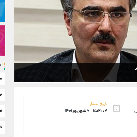
د
د
هم
خب
تاریخ انتشار
س
۱۵:۲۱:۰۴ - ۷ شهریور ۱۴۰۱
خب
خب