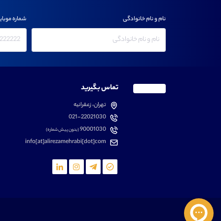
نام و نام خانوادگی
شماره موبای
تماس بگیرید
تهران، زعفرانیه
021-22021030
90001030
(بدون پیش شماره)
info[at]alirezamehrabi[dot]com