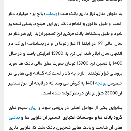
به عنوان مثال، تراز دلاری بانک ملت (
وبملت
) بالغ بر 7 میلیارد دلار
است و طبق قانون و نظام بانکداری این مبلغ بایستی تسعیر
شود و طبق بخشنامه بانک مرکزی نرخ تسعیر ارز به ازای هر دلار در
سال مالی 99 در ابتدا 11 هزار تومان و در بخشنامه ای که در
انتهای سال ابلاغ شد، این نرخ به 15900 افزایش یافت و در سال
1400 با همین نرخ 15900 تومان صورت های مالی بانک ها مورد
بررسی قرار گرفتند. لازم به ذکر است که گمانه زنی هایی در
خصوص
بودجه
1401 به گوش می رسد که در لایحه آن، نرخ تسعیر
ارز 23000 هزار تومان در نظر گرفته شده است.
بنابراین یکی از عوامل اصلی در بررسی سود و
زیان
سهم های
گروه بانک ها و موسسات اعتباری
، تسعیر ارز دارایی ها و
بدهی
های آن هاست و بانک هایی همچون بانک ملت که دارایی دلاری