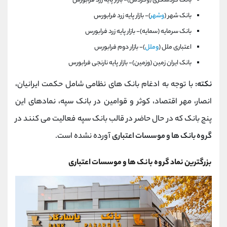
بانک گردشگری (وگردش)- بازار پايه زرد فرابورس
بانک شهر (
وشهر
)- بازار پايه زرد فرابورس
بانک سرمايه (سمايه)- بازار پايه زرد فرابورس
اعتباری ملل (
وملل
)- بازار دوم فرابورس
بانک ايران زمين (وزمين)- بازار پايه نارنجی فرابورس
نکته:
با توجه به ادغام بانک های نظامی شامل حکمت ایرانیان،
انصار، مهر اقتصاد، کوثر و قوامین در بانک سپه، نمادهای این
پنج بانک که در حال حاضر در قالب بانک سپه فعالیت می کنند در
گروه بانک ها و موسسات اعتباری
آورده نشده است.
بزرگترین نماد گروه بانک ها و موسسات اعتباری