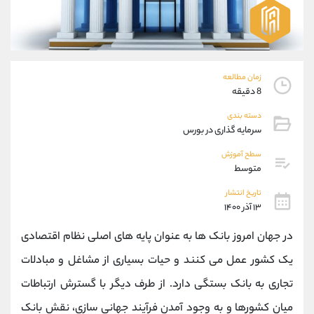
موبایل
09304891085
واتساپ
شروع گفتگو
تلگرام
@Armteam_admin_103
داخلی
103
زمان مطالعه
8 دقیقه
پشتیبان فروش
(ایمان پوراسماعیلی)
دسته بندی
موبایل
09927779040
سرمایه گذاری در بورس
واتساپ
شروع گفتگو
تلگرام
@Armteam_admin_por
سطح آموزش
متوسط
داخلی
107
تاریخ انتشار
۱۳ آذر ۱۴۰۰
اطلاعات تماس
(دفتر فروش)
تلفن
021-22021030
در جهان امروز بانک ها به عنوان پایه های اصلی نظام اقتصادی
تلفن
021-22021040
یک کشور عمل می کنند و حیات بسیاری از مشاغل و مبادلات
بدون پیش شماره
90001030
تجاری به بانک بستگی دارد. از طرف دیگر با گسترش ارتباطات
اینستاگرام
@alireza.mehrabii
کانال تلگرام
@alirezamehrabi_com
میان کشورها و به وجود آمدن فرآیند جهانی سازی، نقش بانک