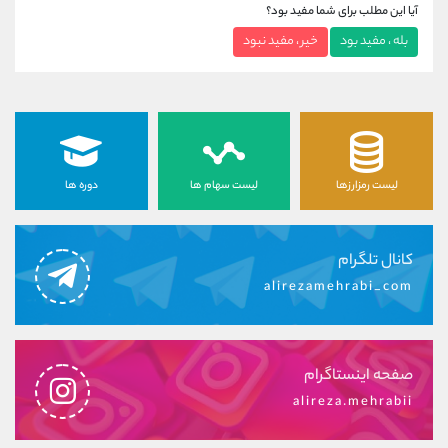
آیا این مطلب برای شما مفید بود؟
بله ، مفید بود
خیر ، مفید نبود
لیست رمزارزها
لیست سهام ها
دوره ها
کانال تلگرام
alirezamehrabi_com
صفحه اینستاگرام
alireza.mehrabii