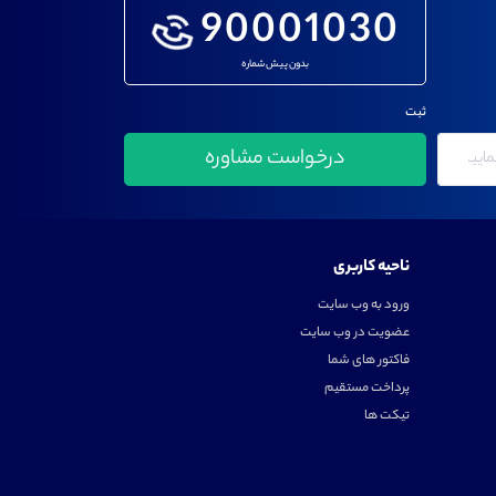
90001030
بدون پیش شماره
ثبت
ناحیه کاربری
ورود به وب سایت
عضویت در وب سایت
فاکتور های شما
پرداخت مستقیم
تیکت ها