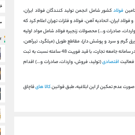
خب
تامین
فولاد
کشور شامل انجمن تولید کنندگان فولاد ایران،
 فولاد ایران، اتحادیه آهن، فولاد و فلزات تهران اعلام کرد که
سط
 واردات، صادرات و...) محصولات زنجیره فولاد شامل مواد اولیه
پر
رق گرم و سرد و پوشش دار)، مقاطع طویل (میلگرد، تیرآهن،
مفتول) و مصنوعات فولادی (انواع لوله و پروفیل) در سامانه جامعه تجارت، با قید فوریت 48 ساعته نسبت به ثبت
 فعالیت
اقتصادی
(تولید، فروش، واردات، صادرات و...) اقدام
ر صورت عدم تمکین از این ابلاغیه، طبق قوانین
کالا های
قاچاق