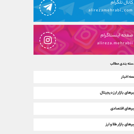
کانال تلگرام
alirezamehrabi_com
صفحه اینستاگرام
alireza.mehrabii
سته بندی مطالب
ه اخبار
رهای بازار ارز دیجیتال
رهای اقتصادی
رهای بازار طلا و ارز