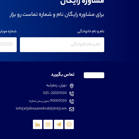
مشاوره رایگان
برای مشاوره رایگان نام و شماره تماست رو بزار
نام و نام خانوادگی
شماره موبای
تماس بگیرید
تهران، زعفرانیه
021-22021030
90001030
(بدون پیش شماره)
info[at]alirezamehrabi[dot]com