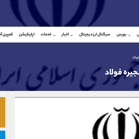
بان فروش
پشتیبان فروش
(یوسف فرخنده)
(ایمان پوراسماعیلی)
ل
بورس
سیگنال ارز دیجیتال
اخبار
خدمات
اپلیکیشن
کمپین آ
09194198792
موبایل
9927779040
شروع گفتگو
واتساپ
شروع گفتگ
@Armteam_admin_33
تلگرام
Armteam_admin_por
ولاد
118
داخلی
07
جیره فولاد