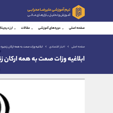
پشتیبان فروش
پشتی
(محسن یزدی)
صفحه اصلی
دوره‌های آموزشی
مقالات
ارز دیجیتا
موبایل
09304891085
موبایل
واتساپ
شروع گفتگو
واتساپ
تلگرام
@Armteam_admin_103
تلگرام
صفحه اصلی
اخبار اقتصادی
ابلاغیه وزات صمت به همه ارکان زنجیره ف
داخلی
103
داخلی
ابلاغیه وزات صمت به همه ارکان زن
اطلاعات تماس
(دفتر فروش)
تلفن
تلفن
بدون پیش شماره
اینستاگرام
کانال تلگرام
کانال بله