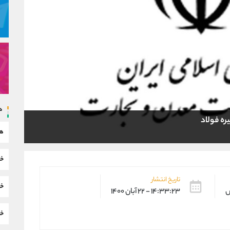
د
ره فولاد
هم
خب
تاریخ انتشار
خب
س
۱۴:۳۳:۲۳ - ۲۲ آبان ۱۴۰۰
خب