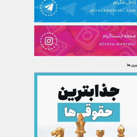
کانال تلگرام
alirezamehrabi_com
صفحه اینستاگرام
alireza.mehrabii
رین ها