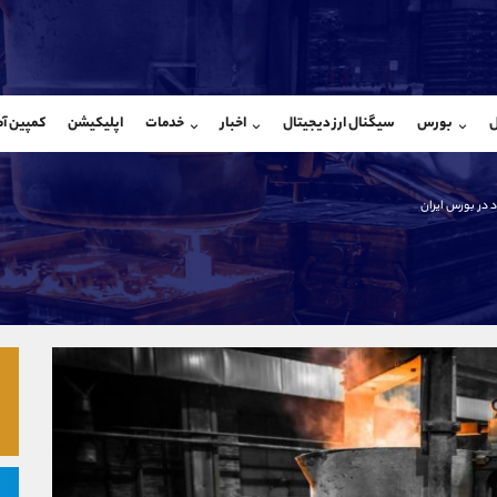
بان فروش
پشتیبان فروش
(محسن یزدی)
(یوسف فرخنده)
ل
بورس
سیگنال ارز دیجیتال
اخبار
خدمات
اپلیکیشن
کمپین آ
09304891085
موبایل
9194198792
شروع گفتگو
واتساپ
شروع گفتگ
@Armteam_admin_103
تلگرام
Armteam_admin_33
در بورس ایران
103
داخلی
8