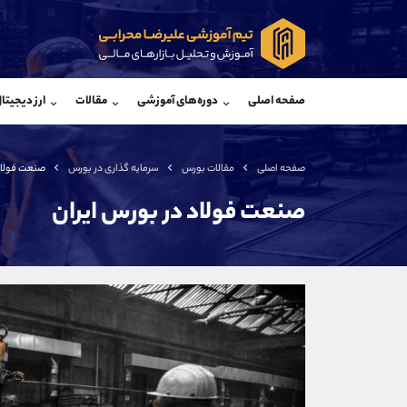
پشتیبان فروش
پشتی
(فائزه تهرانی)
صفحه اصلی
دوره‌های آموزشی
مقالات
ارز دیجیتا
موبایل
09101364784
موبایل
واتساپ
شروع گفتگو
واتساپ
تلگرام
@Armteam_admin_104
تلگرام
صفحه اصلی
مقالات بورس
سرمایه گذاری در بورس
صنعت فولاد 
داخلی
104
داخلی
صنعت فولاد در بورس ایران
اطلاعات تماس
(دفتر فروش)
تلفن
تلفن
بدون پیش شماره
اینستاگرام
کانال تلگرام
کانال بله