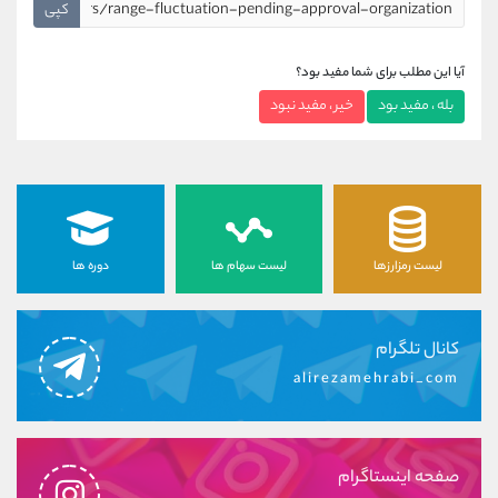
کپی
آیا این مطلب برای شما مفید بود؟
بله ، مفید بود
خیر ، مفید نبود
لیست رمزارزها
لیست سهام ها
دوره ها
کانال تلگرام
alirezamehrabi_com
صفحه اینستاگرام