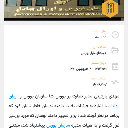
موبایل
09304891085
واتساپ
شروع گفتگو
تلگرام
@Armteam_admin_103
داخلی
103
زمان مطالعه
1 دقیقه
پشتیبان فروش
(یوسف فرخنده)
دسته بندی
موبایل
09194198792
خبرهای بازار بورس
واتساپ
شروع گفتگو
تلگرام
@Armteam_admin_33
تاریخ انتشار
۱۴:۴۷:۰۱ - ۱۴ فروردین ۱۴۰۱
داخلی
118
تعداد بازدید
۲۶,۷۰۷ بار
اطلاعات تماس
(دفتر فروش)
تلفن
021-22021030
مهدی پارچینی مدیر نظارت بر بورس ها سازمان بورس و
اوراق
تلفن
021-22021040
بهادار
، با اشاره به جزئیات تغییر دامنه نوسان خاطر نشان کرد که
بدون پیش شماره
90001030
برنامه در نظر گرفته شده برای تغییر دامنه نوسان که مورد بررسی
اینستاگرام
@alireza.mehrabii
کانال تلگرام
@alirezamehrabi_com
قرار گرفت و به هیات مدیره
سازمان بورس
پیشنهاد شد، مبتنی