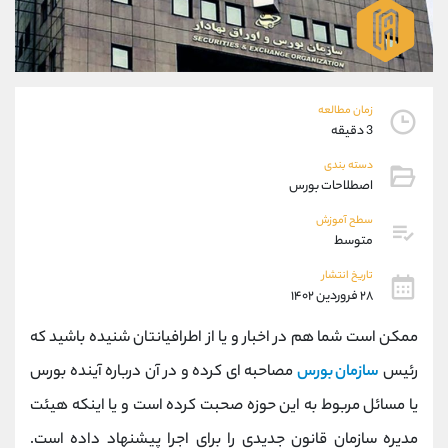
موبایل
09927779040
واتساپ
شروع گفتگو
تلگرام
@Armteam_admin_por
داخلی
107
زمان مطالعه
3 دقیقه
پشتیبان فروش
(یوسف فرخنده)
دسته بندی
موبایل
09194198792
اصطلاحات بورس
واتساپ
شروع گفتگو
تلگرام
@Armteam_admin_33
سطح آموزش
متوسط
داخلی
118
تاریخ انتشار
۲۸ فروردین ۱۴۰۲
اطلاعات تماس
(دفتر فروش)
تلفن
021-22021030
ممکن است شما هم در اخبار و یا از اطرافیانتان شنیده باشید که
تلفن
021-22021040
رئیس
سازمان بورس
مصاحبه ای کرده و در آن درباره آینده بورس
بدون پیش شماره
90001030
یا مسائل مربوط به این حوزه صحبت کرده است و یا اینکه هیئت
اینستاگرام
@alireza.mehrabii
کانال تلگرام
@alirezamehrabi_com
مدیره سازمان قانون جدیدی را برای اجرا پیشنهاد داده است.