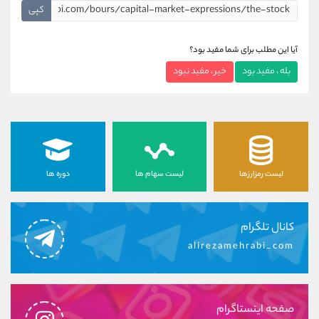
کپی
آیا این مطلب برای شما مفید بود؟
بله ، مفید بود
خیر ، مفید نبود
لیست رمزارزها
لیست سهام ها
دوره ها
کانال تلگرام
alirezamehrabi_com
صفحه اینستاگرام