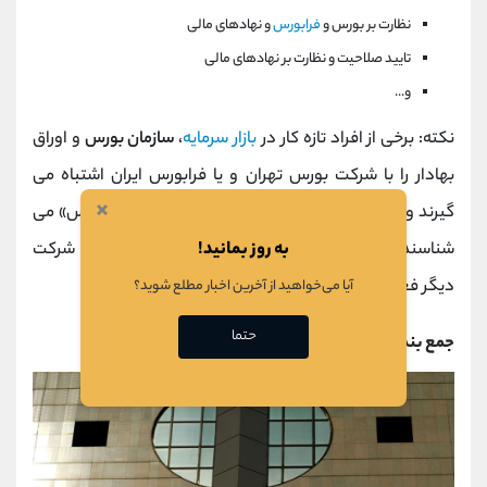
نظارت بر بورس و
فرابورس
و نهادهای مالی
تایید صلاحیت و نظارت بر نهادهای مالی
و...
نکته: برخی از افراد تازه کار در
بازار سرمایه
،
سازمان بورس
و اوراق
بهادار را با شرکت بورس تهران و یا فرابورس ایران اشتباه می
×
گیرند و در زبان عامیانه خود، همه آن ها را با عنوان «بورس» می
به روز بمانید!
شناسند. در حالیکه این سازمان نقش نظارتی دارد و 2 شرکت
دیگر فعالیت هایی کاملا متفاوت دارند.
آیا می‌خواهید از آخرین اخبار مطلع شوید؟
حتما
جمع بندی