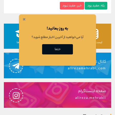
بله ، مفید بود
خیر ، مفید نبود
×
به روز بمانید!
آیا می‌خواهید از آخرین اخبار مطلع شوید؟
لیست رمزارزها
لیست سهام ها
دوره ها
حتما
کانال تلگرام
alirezamehrabi_com
صفحه اینستاگرام
alireza.mehrabii