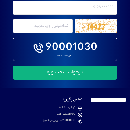
90001030
بدون پیش شماره
تماس بگیرید
تهران، زعفرانیه
021-22021030
90001030
(بدون پیش شماره)