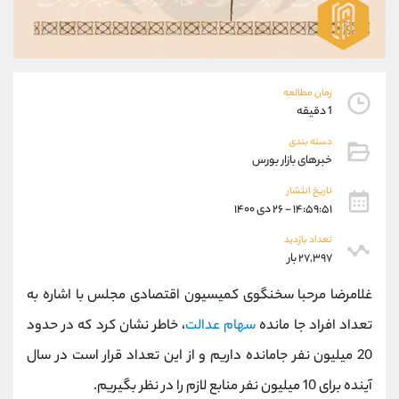
موبایل
09927779040
واتساپ
شروع گفتگو
تلگرام
@Armteam_admin_por
داخلی
107
زمان مطالعه
1 دقیقه
پشتیبان فروش
(محسن یزدی)
دسته بندی
موبایل
09304891085
خبرهای بازار بورس
واتساپ
شروع گفتگو
تاریخ انتشار
تلگرام
@Armteam_admin_103
۱۴:۵۹:۵۱ - ۲۶ دی ۱۴۰۰
داخلی
103
تعداد بازدید
۲۷,۳۹۷ بار
اطلاعات تماس
(دفتر فروش)
غلامرضا مرحبا سخنگوی کمیسیون اقتصادی مجلس با اشاره به
تلفن
021-22021030
تلفن
021-22021040
تعداد افراد جا مانده
سهام عدالت
، خاطر نشان کرد که در حدود
بدون پیش شماره
90001030
20 میلیون نفر جامانده داریم و از این تعداد قرار است در سال
اینستاگرام
@alireza.mehrabii
کانال تلگرام
@alirezamehrabi_com
آینده برای 10 میلیون نفر منابع لازم را در نظر بگیریم.