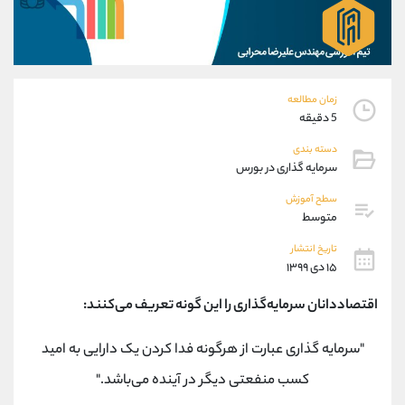
موبایل
09927779040
واتساپ
شروع گفتگو
تلگرام
@Armteam_admin_por
داخلی
107
زمان مطالعه
5 دقیقه
پشتیبان فروش
(فائزه تهرانی)
دسته بندی
موبایل
09101364784
سرمایه گذاری در بورس
واتساپ
شروع گفتگو
تلگرام
@Armteam_admin_104
سطح آموزش
متوسط
داخلی
104
تاریخ انتشار
۱۵ دی ۱۳۹۹
اطلاعات تماس
(دفتر فروش)
تلفن
021-22021030
اقتصاددانان سرمایه‌گذاری را این گونه تعریف می‌کنند:
تلفن
021-22021040
بدون پیش شماره
90001030
"سرمایه گذاری عبارت از هرگونه فدا کردن یک دارایی به امید
اینستاگرام
@alireza.mehrabii
کسب منفعتی دیگر در آینده می‌باشد."
کانال تلگرام
@alirezamehrabi_com