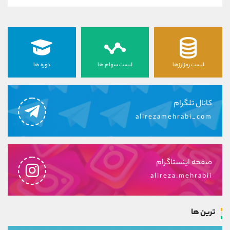
لیست رمزارزها
لیست سهام ها
دوره ها
کانال تلگرام
alirezamehrabi_com
صفحه اینستاگرام
alireza.mehrabii
ترین ها