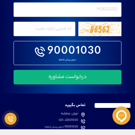
90001030
بدون پیش شماره
تماس بگیرید
تهران، زعفرانیه
021-22021030
90001030
(بدون پیش شماره)