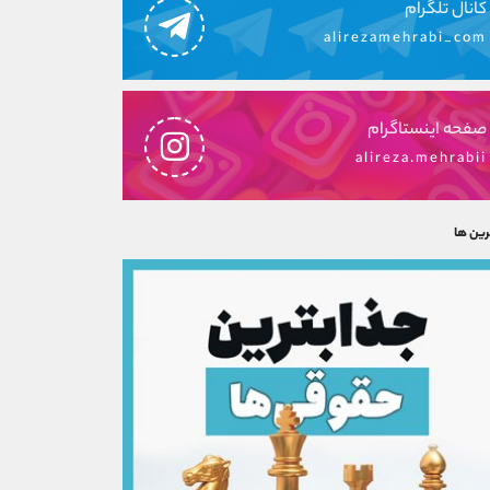
کانال تلگرام
alirezamehrabi_com
صفحه اینستاگرام
alireza.mehrabii
رین ها