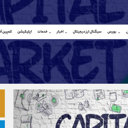
بان فروش
پشتیبان فروش
(ایمان پوراسماعیلی)
(یوسف فرخنده)
ل
بورس
سیگنال ارز دیجیتال
اخبار
خدمات
اپلیکیشن
کمپین آ
09927779040
موبایل
9194198792
شروع گفتگو
واتساپ
شروع گفتگ
@Armteam_admin_por
تلگرام
Armteam_admin_33
107
داخلی
8