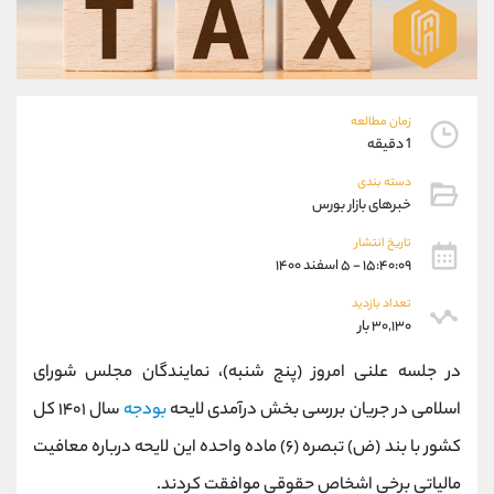
موبایل
09927779040
واتساپ
شروع گفتگو
تلگرام
@Armteam_admin_por
داخلی
107
زمان مطالعه
1 دقیقه
پشتیبان فروش
(یوسف فرخنده)
دسته بندی
موبایل
09194198792
خبرهای بازار بورس
واتساپ
شروع گفتگو
تلگرام
@Armteam_admin_33
تاریخ انتشار
۱۵:۴۰:۰۹ - ۵ اسفند ۱۴۰۰
داخلی
118
تعداد بازدید
۳۰,۱۳۰ بار
اطلاعات تماس
(دفتر فروش)
تلفن
021-22021030
در جلسه علنی امروز (پنج شنبه)، نمایندگان مجلس شورای
تلفن
021-22021040
اسلامی در جریان بررسی بخش درآمدی لایحه
بودجه
سال ۱۴۰۱ کل
بدون پیش شماره
90001030
کشور با بند (ض) تبصره (۶) ماده واحده این لایحه درباره معافیت
اینستاگرام
@alireza.mehrabii
کانال تلگرام
@alirezamehrabi_com
مالیاتی برخی اشخاص حقوقی موافقت کردند.