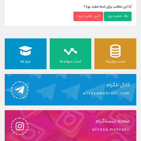
آیا این مطلب برای شما مفید بود؟
بله ، مفید بود
خیر ، مفید نبود
لیست رمزارزها
لیست سهام ها
دوره ها
کانال تلگرام
alirezamehrabi_com
صفحه اینستاگرام
alireza.mehrabii