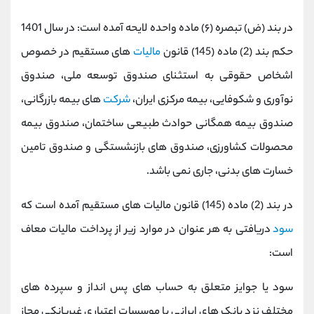
کانال بله
@alirezamehrabi_official
در بند (ض) تبصره (۶) ماده واحده لایحه آمده است: در سال 1401
حکم بند (2) ماده (145) قانون
مالیات
های مستقیم در خصوص
اشخاص حقوقی به استثنای صندوق توسعه ملی، صندوق
نوآوری و شکوفایی، بیمه مرکزی ایران،
شرکت
های بیمه بازرگانی،
صندوق بیمه همگانی حوادث طبیعی ساختمان، صندوق بیمه
محصولات کشاورزی، صندوق های بازنشستگی و صندوق تامین
خسارت های بدنی، جاری نمی باشد.
در بند (2) ماده (145) قانون مالیات های مستقیم آمده است که
سود
دریافتی به هر عنوان در موارد زیر از پرداخت مالیات معاف
است:
سود یا جوایز متعلق به حساب های پس انداز و سپرده های
مختلف نزد بانک های ایرانی یا موسسات اعتباری غیربانکی مجاز