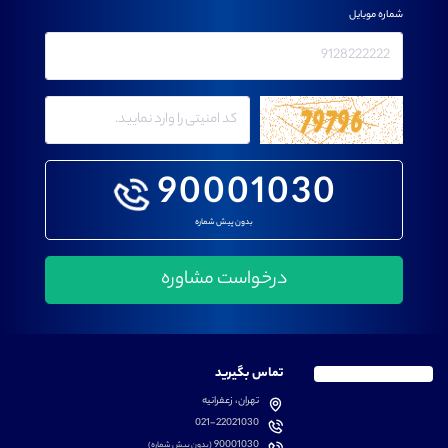
شماره موبایل
90001030
بدون پیش شماره
تماس بگیرید
تهران، زعفرانیه
021-22021030
90001030
(بدون پیش شماره)