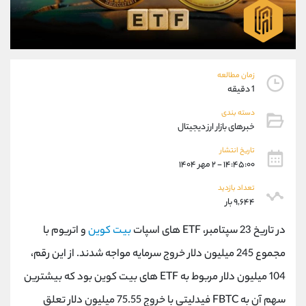
موبایل
09101364784
واتساپ
شروع گفتگو
تلگرام
@Armteam_admin_104
داخلی
104
زمان مطالعه
1 دقیقه
پشتیبان فروش
(ایمان پوراسماعیلی)
دسته بندی
موبایل
09927779040
خبرهای بازار ارز دیجیتال
واتساپ
شروع گفتگو
تلگرام
@Armteam_admin_por
تاریخ انتشار
۱۴:۴۵:۰۰ - ۲ مهر ۱۴۰۴
داخلی
107
تعداد بازدید
۹,۶۴۴ بار
اطلاعات تماس
(دفتر فروش)
تلفن
021-22021030
در تاریخ 23 سپتامبر، ETF های اسپات
بیت کوین
و اتریوم با
تلفن
021-22021040
مجموع 245 میلیون دلار خروج سرمایه مواجه شدند. از این رقم،
بدون پیش شماره
90001030
104 میلیون دلار مربوط به ETF های بیت کوین بود که بیشترین
اینستاگرام
@alireza.mehrabii
کانال تلگرام
@alirezamehrabi_com
سهم آن به FBTC فیدلیتی با خروج 75.55 میلیون دلار تعلق