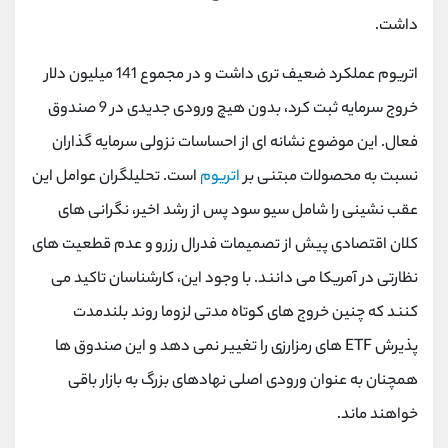
کانال بله
@alirezamehrabi_official
داشت.
اتریوم عملکرد ضعیف تری داشت و در مجموع 141 میلیون دلار
خروج سرمایه ثبت کرد، بدون هیچ ورودی جدیدی در 9 صندوق
فعال. این موضوع نشانه ای از احساسات نزولی سرمایه گذاران
نسبت به محصولات مبتنی بر
اتریوم
است. تحلیلگران عوامل این
عقب نشینی را شامل سیو سود پس از رشد اخیر، نگرانی های
کلان اقتصادی پیش از تصمیمات فدرال رزرو و عدم قطعیت های
نظارتی در آمریکا می دانند. با وجود این، کارشناسان تاکید می
کنند که چنین خروج های کوتاه مدتی لزوما روند بلندمدت
پذیرش ETF های رمزارزی را تغییر نمی دهد و این صندوق ها
همچنان به عنوان ورودی اصلی نهادهای بزرگ به بازار باقی
خواهند ماند.