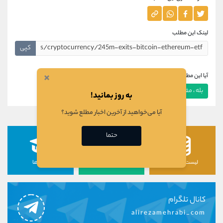
لینک این مطلب
کپی
×
آیا این مطلب برای شما مفید بود؟
بله ، مفید بود
خیر ، مفید نبود
به روز بمانید!
آیا می‌خواهید از آخرین اخبار مطلع شوید؟
حتما
لیست رمزارزها
لیست سهام ها
دوره ها
کانال تلگرام
alirezamehrabi_com