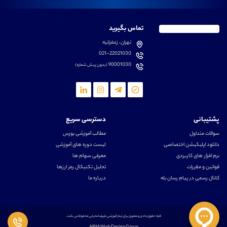
تماس بگیرید
تهران، زعفرانیه
021-22021030
90001030
(بدون پیش شماره)
پشتیبانی
دسترسی سریع
سوالات متداول
مطالب آموزشی بورس
دانلود اپلیکیشن اختصاصی
لیست دوره های آموزشی
نرم افزار های کاربردی
معرفی سهام ها
قوانین و مقررات
تحلیل تکنیکال رمز ارزها
کانال رسمی در پیام رسان بله
درباره ما
کلیه حقوق مادی و معنوی برای تیم آموزشی علیرضا محرابی محفوظ می باشد.