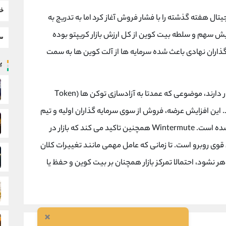
خب
Winterm، بازار ارزهای دیجیتال هفته گذشته را با فشار فروش آغاز کرد اما به تدریج به
ایش سهم و سلطه بیت کوین از کل ارزش بازار کریپتو بوده
سط
ذاران نهادی باعث شده سرمایه ها از آلت کوین ها به سمت
پر
در مقابل، آلت کوین ها تحت فشار شدید فروش قرار دارند، موضوعی که عمدتا به آزادسازی توکن ها (Token
د. این افزایش عرضه، فروش از سوی سرمایه گذاران اولیه و تیم
ها را تشدید کرده و مانع از بازگشت قوی قیمت ها شده است. Wintermute همچنین تاکید می کند که بازار در
 قوی روبرو است. تا زمانی که عامل مهمی مانند تغییرات کلان
فافیت مقرراتی یا اخبار مهم ETF ها ظاهر نشود، احتمالا تمرکز بازار همچنان بر بیت کوین و حفظ یا
×