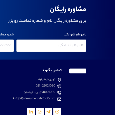
مشاوره رایگان
برای مشاوره رایگان نام و شماره تماست رو بزار
نام و نام خانوادگی
شماره موبای
تماس بگیرید
تهران، زعفرانیه
021-22021030
90001030
(بدون پیش شماره)
info[at]alirezamehrabi[dot]com