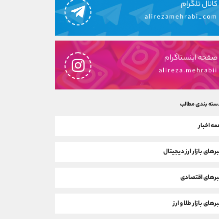
کانال تلگرام
alirezamehrabi_com
صفحه اینستاگرام
alireza.mehrabii
سته بندی مطالب
ه اخبار
رهای بازار ارز دیجیتال
رهای اقتصادی
رهای بازار طلا و ارز