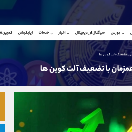
بان فروش
پشتیبان فروش
(ایمان پوراسماعیلی)
(محسن یزدی)
ل
بورس
سیگنال ارز دیجیتال
اخبار
خدمات
اپلیکیشن
کمپین آ
09927779040
موبایل
9304891085
شروع گفتگو
واتساپ
شروع گفتگ
@Armteam_admin_por
تلگرام
Armteam_admin_103
ن با تضعیف آلت کوین ها
107
داخلی
03
همزمان با تضعیف آلت کوین ها