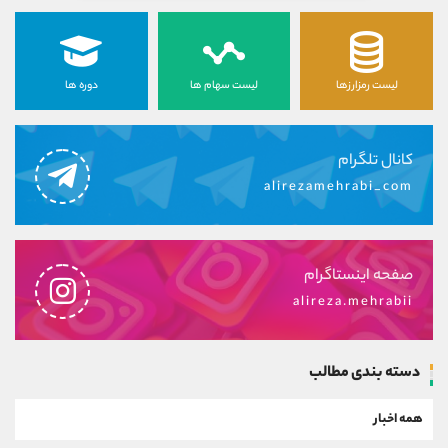
لیست رمزارزها
لیست سهام ها
دوره ها
کانال تلگرام
alirezamehrabi_com
صفحه اینستاگرام
alireza.mehrabii
دسته بندی مطالب
همه اخبار