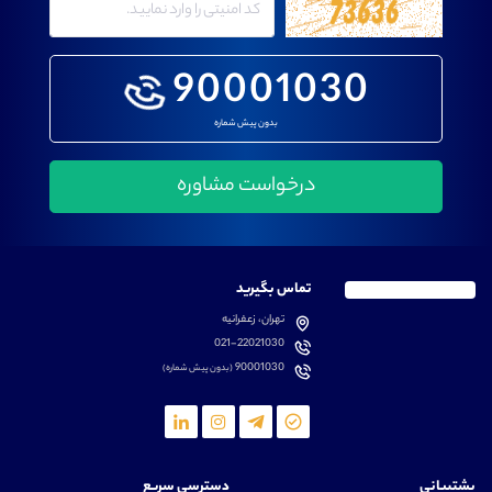
90001030
بدون پیش شماره
تماس بگیرید
تهران، زعفرانیه
021-22021030
90001030
(بدون پیش شماره)
پشتیبانی
دسترسی سریع