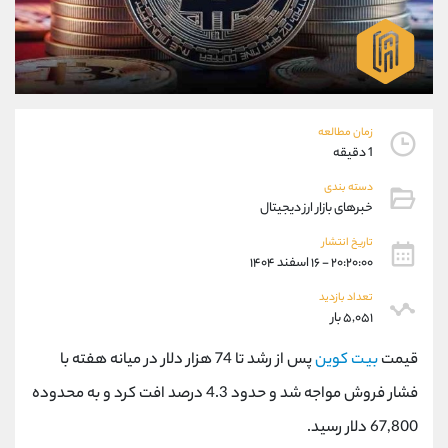
موبایل
09101364784
واتساپ
شروع گفتگو
تلگرام
@Armteam_admin_104
داخلی
104
زمان مطالعه
پشتیبان فروش
(یوسف فرخنده)
1 دقیقه
موبایل
09194198792
دسته بندی
واتساپ
شروع گفتگو
خبرهای بازار ارز دیجیتال
تلگرام
@Armteam_admin_33
داخلی
118
تاریخ انتشار
۲۰:۲۰:۰۰ - ۱۶ اسفند ۱۴۰۴
تعداد بازدید
اطلاعات تماس
(دفتر فروش)
۵,۰۵۱ بار
تلفن
021-22021030
تلفن
021-22021040
قیمت
بیت کوین
پس از رشد تا 74 هزار دلار در میانه هفته با
بدون پیش شماره
90001030
فشار فروش مواجه شد و حدود 4.3 درصد افت کرد و به محدوده
اینستاگرام
@alireza.mehrabii
67,800 دلار رسید.
کانال تلگرام
@alirezamehrabi_com