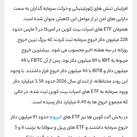
کانال بله
@alirezamehrabi_official
افزایش تنش های ژئوپلیتیکی و حرکت سرمایه گذاران به سمت
دارایی های امن تر از عوامل این کاهش عنوان شده است.
همزمان ETF های اسپات بیت کوین در آمریکا در 5 مارس حدود
228 میلیون دلار خروج سرمایه ثبت کردند که بزرگ‌ ترین خروج
روزانه در سه هفته اخیر محسوب می شود. بیشترین خروج
مربوط به IBIT با 89 میلیون دلار بود، پس از آن FBTC با 48
میلیون دلار و BITB با 46 میلیون دلار خروج قرار داشتند. با وجود
این روند محتاطانه، از ابتدای سال 2026 حدود 3.58 میلیارد دلار
ورود سرمایه به ETF های اسپات بیت کوین ثبت شده، در حالی
که مجموع خروج ها به 4.49 میلیارد دلار رسیده است.
در بخش آلت کوین ها نیز ETF های
اتریوم
حدود 91 میلیون دلار
خروج سرمایه داشتند و ETF های ریپل و سولانا به ترتیب 6 و 5