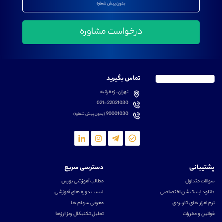
بدون پیش شماره
تماس بگیرید
تهران، زعفرانیه
021-22021030
90001030
(بدون پیش شماره)
پشتیبانی
دسترسی سریع
سوالات متداول
مطالب آموزشی بورس
دانلود اپلیکیشن اختصاصی
لیست دوره های آموزشی
نرم افزار های کاربردی
معرفی سهام ها
قوانین و مقررات
تحلیل تکنیکال رمز ارزها