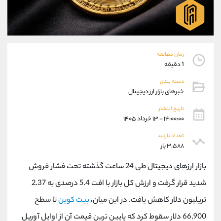
موبایل
09927779040
واتساپ
شروع گفتگو
تلگرام
@Armteam_admin_por
داخلی
107
زمان مطالعه
1 دقیقه
پشتیبان فروش
(فائزه تهرانی)
دسته بندی
موبایل
09101364784
خبرهای بازار ارز دیجیتال
واتساپ
شروع گفتگو
تلگرام
@Armteam_admin_104
تاریخ انتشار
۱۴:۰۰:۰۰ - ۱۳ خرداد ۱۴۰۵
داخلی
104
تعداد بازدید
۳,۵۸۸ بار
اطلاعات تماس
(دفتر فروش)
تلفن
021-22021030
بازار ارزهای دیجیتال طی 24 ساعت گذشته تحت فشار فروش
تلفن
021-22021040
شدید قرار گرفت و ارزش کل بازار با افت 5.4 درصدی به 2.37
بدون پیش شماره
90001030
تریلیون دلار کاهش یافت. در این میان،
بیت کوین
تا سطح
اینستاگرام
@alireza.mehrabii
کانال تلگرام
@alirezamehrabi_com
66,900 دلار سقوط کرد که پایین ترین قیمت آن از اوایل آوریل