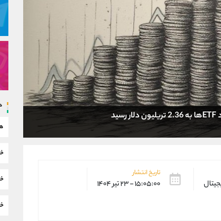
د
ید
هم
خب
تاریخ انتشار
خب
یجیتال
۱۵:۰۵:۰۰ - ۲۳ تیر ۱۴۰۴
خب