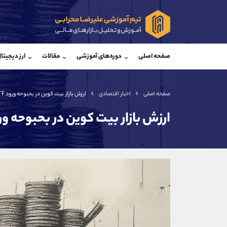
پشتیبان فروش
پشتی
(ایمان پوراسماعیلی)
صفحه اصلی
دوره‌های آموزشی
مقالات
ارز دیجیتا
موبایل
09927779040
موبایل
واتساپ
شروع گفتگو
واتساپ
تلگرام
@Armteam_admin_por
تلگرام
صفحه اصلی
اخبار اقتصادی
ارزش بازار بیت کوین در بحبوحه ورود ETFها به 2.36 تریلیون دلار رسید
داخلی
107
داخلی
ارزش بازار بیت کوین در بحبوحه ورود ETFها به 2.36 تریلیون دلا
اطلاعات تماس
(دفتر فروش)
تلفن
تلفن
بدون پیش شماره
اینستاگرام
کانال تلگرام
کانال بله