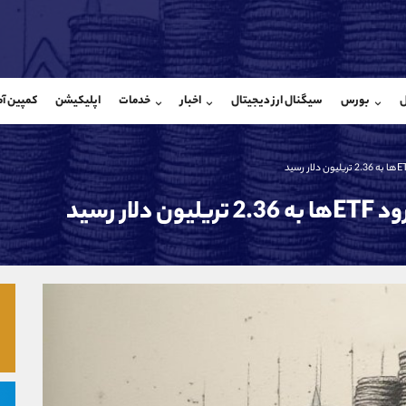
بان فروش
پشتیبان فروش
(محسن یزدی)
(یوسف فرخنده)
ل
بورس
سیگنال ارز دیجیتال
اخبار
خدمات
اپلیکیشن
کمپین آ
09304891085
موبایل
9194198792
شروع گفتگو
واتساپ
شروع گفتگ
@Armteam_admin_103
تلگرام
Armteam_admin_33
103
داخلی
8
ر رسید