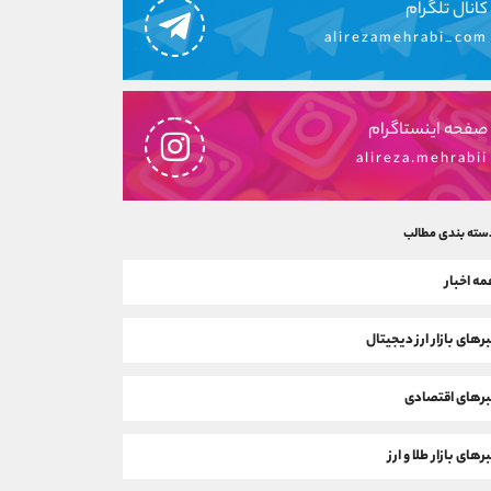
کانال تلگرام
alirezamehrabi_com
صفحه اینستاگرام
alireza.mehrabii
سته بندی مطالب
ه اخبار
رهای بازار ارز دیجیتال
رهای اقتصادی
رهای بازار طلا و ارز