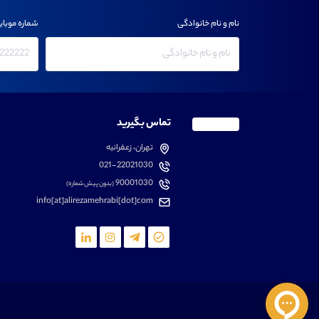
نام و نام خانوادگی
شماره موبای
تماس بگیرید
تهران، زعفرانیه
021-22021030
90001030
(بدون پیش شماره)
info[at]alirezamehrabi[dot]com