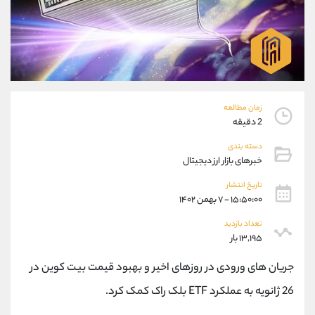
موبایل
09304891085
واتساپ
شروع گفتگو
تلگرام
@Armteam_admin_103
داخلی
103
پشتیبان فروش
(فائزه تهرانی)
زمان مطالعه
موبایل
09101364784
2 دقیقه
واتساپ
شروع گفتگو
دسته بندی
تلگرام
@Armteam_admin_104
خبرهای بازار ارز دیجیتال
داخلی
104
تاریخ انتشار
۱۵:۵۰:۰۰ - ۷ بهمن ۱۴۰۲
اطلاعات تماس
(دفتر فروش)
تعداد بازدید
تلفن
021-22021030
۱۳,۱۹۵ بار
تلفن
021-22021040
جریان های ورودی در روزهای اخیر و بهبود قیمت بیت کوین در
بدون پیش شماره
90001030
اینستاگرام
@alireza.mehrabii
26 ژانویه به عملکرد ETF بلک راک کمک کرد.
کانال تلگرام
@alirezamehrabi_com