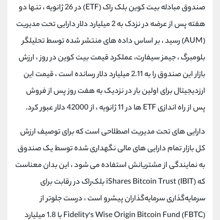
کانال بله
@alirezamehrabi_official
صندوق مبادله بیت کوین بلک راک (ETF) در 26 ژانویه ، تنها دو
هفته پس از عرضه در نزدک به 2 میلیارد دلار دارایی تحت مدیریت
(AUM) رسید ، بر اساس داده های منتشر شده توسط تحلیلگر
بلومبرگ ، جیمز سیفارت، عملکرد قیمت بیت کوین در روز ، ارزش
بازار این صندوق را به 2.11 میلیارد دلار رسانده است ، قیمت این
ارزدیجیتال برای اولین بار در نزدیک به هفت روز پس از فروش
پس از راه اندازی ETF ها در 11 ژانویه ، از 42000 دلار عبور کرد.
دارایی های تحت مدیریت اصطلاحی است که برای توصیف ارزش
کل بازار تمام دارایی های مالی نگهداری شده توسط یک صندوق
به نمایندگی از مشتریانش استفاده می شود ، این بدان معناست
که iShares Bitcoin Trust (IBIT) بلک‌راک در رقابت برای
سرمایه‌گذاری سرمایه‌گذاران پیشرو است ، درست جلوتر از
Fidelity's Wise Origin Bitcoin Fund (FBTC) با 1.8 میلیارد