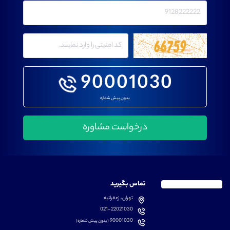
90001030
بدون پیش شماره
تماس بگیرید
تهران، زعفرانیه
021-22021030
90001030
(بدون پیش شماره)