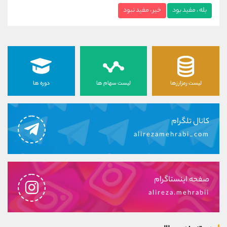
بله ، مفید بود
خیر ، مفید نبود
لیست رمزارزها
لیست سهام ها
دوره ها
کانال تلگرام
alirezamehrabi_com
صفحه اینستاگرام
alireza.mehrabii