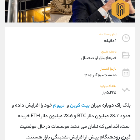
موبایل
09927779040
واتساپ
شروع گفتگو
تلگرام
@Armteam_admin_por
داخلی
107
زمان مطالعه
1 دقیقه
پشتیبان فروش
(یوسف فرخنده)
دسته بندی
موبایل
09194198792
خبرهای بازار ارز دیجیتال
واتساپ
شروع گفتگو
تلگرام
@Armteam_admin_33
تاریخ انتشار
۱۶:۰۰:۰۰ - ۱۸ آذر ۱۴۰۴
داخلی
118
تعداد بازدید
۵,۲۲۵ بار
اطلاعات تماس
(دفتر فروش)
تلفن
021-22021030
بلک راک دوباره میزان
بیت کوین
و
اتریوم
خود را افزایش داده و
تلفن
021-22021040
حدود 28.7 میلیون دلار BTC و 23.6 میلیون دلار ETH خریده
بدون پیش شماره
90001030
است، اقدامی که نشان می دهد موسسات در حال موقعیت
اینستاگرام
@alireza.mehrabii
کانال تلگرام
@alirezamehrabi_com
گیری زودهنگام پیش از افزایش نقدینگی بازار هستند.