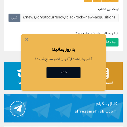
لینک این مطلب
کپی
آیا این مطلب برای شما مفید بود؟
×
بله ، مفید بود
خیر ، مفید نبود
به روز بمانید!
آیا می‌خواهید از آخرین اخبار مطلع شوید؟
حتما
لیست رمزارزها
لیست سهام ها
دوره ها
کانال تلگرام
alirezamehrabi_com