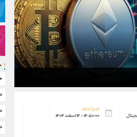
د
هم
خب
تاریخ انتشار
خب
یجیتال
۱۴:۵۰:۰۰ - ۱۴ اسفند ۱۴۰۴
خب