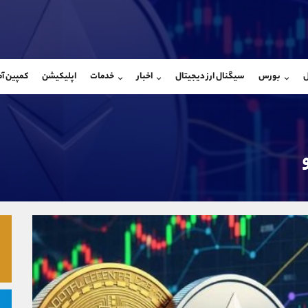
بان فروش
پشتیبان فروش
(یوسف فرخنده)
(محسن یزدی)
ل
بورس
سیگنال ارز دیجیتال
اخبار
خدمات
اپلیکیشن
کمپین آ
09194198792
موبایل
9304891085
شروع گفتگو
واتساپ
شروع گفتگ
@Armteam_admin_33
تلگرام
Armteam_admin_103
118
داخلی
03