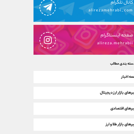
کانال تلگرام
alirezamehrabi_com
صفحه اینستاگرام
alireza.mehrabii
سته بندی مطالب
ه اخبار
رهای بازار ارز دیجیتال
رهای اقتصادی
رهای بازار طلا و ارز