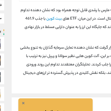
خب
جذب سرمایه در صندوق های ETF کریپتو در تاریخ 4 مارس با رشدی قابل توجه همراه بود که نشان دهنده تداوم
سط
ت. در این میان، ETF های
بیت کوین
با جذب 461.9
ه جایگاه این ارز را به عنوان دارایی مسلط در بازار نهادی
پر
ر رتبه دوم قرار گرفت که نشان دهنده تمایل سرمایه گذاران به تنوع بخشی
 این، آلت کوین هایی نظیر سولانا و ریپل نیز به ترتیب با
اد بازار را جلب کردند. تحلیلگران معتقدند تداوم این روند ورودی
 کند، بلکه نقش کلیدی در پذیرش گسترده تر ارزهای دیجیتال
×