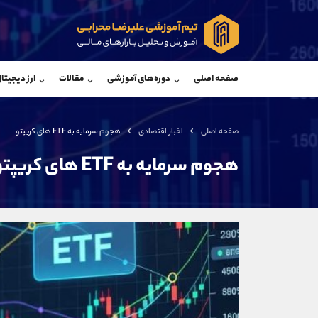
پشتیبان فروش
پشتی
(ایمان پوراسماعیلی)
صفحه اصلی
دوره‌های آموزشی
مقالات
ارز دیجیتا
موبایل
09927779040
موبایل
واتساپ
شروع گفتگو
واتساپ
تلگرام
@Armteam_admin_por
تلگرام
صفحه اصلی
اخبار اقتصادی
هجوم سرمایه به ETF های کریپتو
داخلی
107
داخلی
هجوم سرمایه به ETF های کریپتو
اطلاعات تماس
(دفتر فروش)
تلفن
تلفن
بدون پیش شماره
اینستاگرام
کانال تلگرام
کانال بله