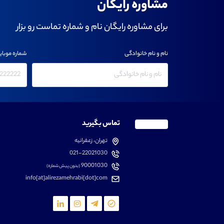
مشاوره رایگان
برای مشاوره رایگان نام و شماره تماست رو بزار
نام و نام خانوادگی
شماره موبای
تماس بگیرید
تهران، زعفرانیه
021-22021030
90001030
(بدون پیش شماره)
info[at]alirezamehrabi[dot]com