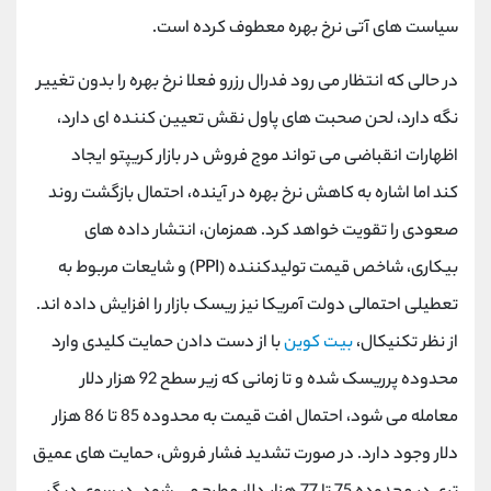
کانال بله
@alirezamehrabi_official
سیاست های آتی نرخ بهره معطوف کرده است.
در حالی که انتظار می رود فدرال رزرو فعلا نرخ بهره را بدون تغییر
نگه دارد، لحن صحبت های پاول نقش تعیین کننده ای دارد،
اظهارات انقباضی می تواند موج فروش در بازار کریپتو ایجاد
کند اما اشاره به کاهش نرخ بهره در آینده، احتمال بازگشت روند
صعودی را تقویت خواهد کرد. همزمان، انتشار داده های
بیکاری، شاخص قیمت تولیدکننده (PPI) و شایعات مربوط به
تعطیلی احتمالی دولت آمریکا نیز ریسک بازار را افزایش داده اند.
از نظر تکنیکال،
بیت کوین
با از دست دادن حمایت کلیدی وارد
محدوده پرریسک شده و تا زمانی که زیر سطح 92 هزار دلار
معامله می شود، احتمال افت قیمت به محدوده 85 تا 86 هزار
دلار وجود دارد. در صورت تشدید فشار فروش، حمایت های عمیق