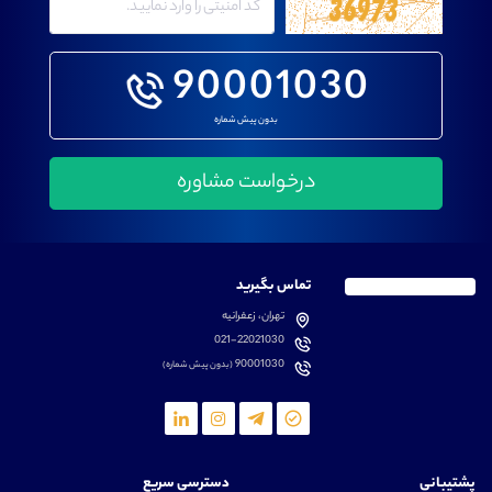
90001030
بدون پیش شماره
تماس بگیرید
تهران، زعفرانیه
021-22021030
90001030
(بدون پیش شماره)
پشتیبانی
دسترسی سریع