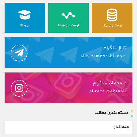
لیست رمزارزها
لیست سهام ها
دوره ها
کانال تلگرام
alirezamehrabi_com
صفحه اینستاگرام
alireza.mehrabii
دسته بندی مطالب
همه اخبار