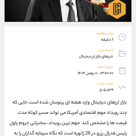
موبایل
09304891085
واتساپ
شروع گفتگو
تلگرام
@Armteam_admin_103
داخلی
103
زمان مطالعه
1 دقیقه
پشتیبان فروش
(یوسف فرخنده)
دسته بندی
موبایل
09194198792
خبرهای بازار ارز دیجیتال
واتساپ
شروع گفتگو
تلگرام
@Armteam_admin_33
تاریخ انتشار
۱۳:۲۰:۰۰ - ۸ بهمن ۱۴۰۴
داخلی
118
تعداد بازدید
۵,۵۲۹ بار
اطلاعات تماس
(دفتر فروش)
تلفن
021-22021030
بازار ارزهای دیجیتال وارد هفته ای پرنوسان شده است، جایی که
تلفن
021-22021040
چند رویداد مهم اقتصادی آمریکا می تواند مسیر کوتاه مدت
بدون پیش شماره
90001030
قیمت ها را مشخص کند. مهم ترین رویداد، سخنرانی جروم پاول
اینستاگرام
@alireza.mehrabii
کانال تلگرام
@alirezamehrabi_com
رئیس فدرال رزرو در 28 ژانویه است که نگاه سرمایه گذاران را به