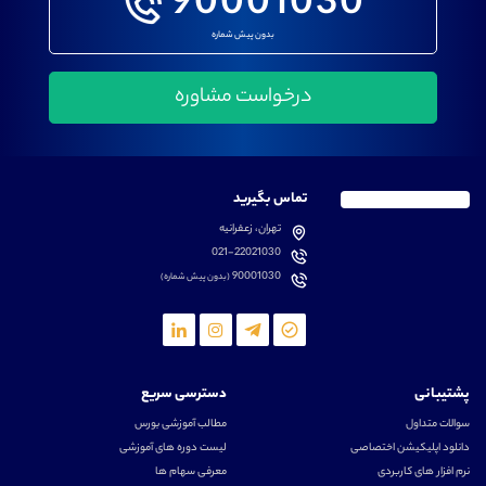
90001030
بدون پیش شماره
تماس بگیرید
تهران، زعفرانیه
021-22021030
90001030
(بدون پیش شماره)
پشتیبانی
دسترسی سریع
سوالات متداول
مطالب آموزشی بورس
دانلود اپلیکیشن اختصاصی
لیست دوره های آموزشی
نرم افزار های کاربردی
معرفی سهام ها