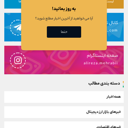
لیست رمزارزها
لیست سهام ها
دوره ها
به روز بمانید!
آیا می‌خواهید از آخرین اخبار مطلع شوید؟
کانال تلگرام
alirezamehrabi_com
حتما
صفحه اینستاگرام
alireza.mehrabii
دسته بندی مطالب
همه اخبار
خبرهای بازار ارز دیجیتال
خبرهای اقتصادی