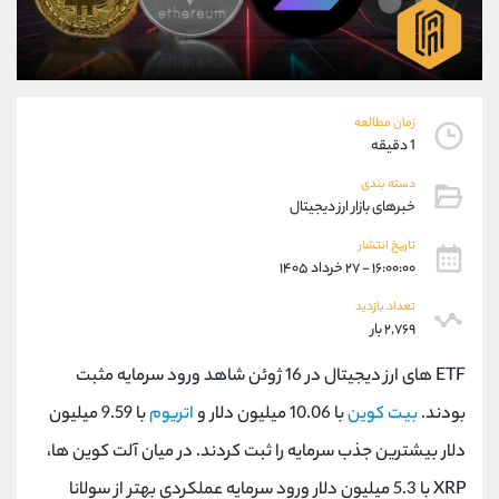
موبایل
09101364784
واتساپ
شروع گفتگو
تلگرام
@Armteam_admin_104
داخلی
104
زمان مطالعه
1 دقیقه
پشتیبان فروش
(یوسف فرخنده)
دسته بندی
موبایل
09194198792
خبرهای بازار ارز دیجیتال
واتساپ
شروع گفتگو
تلگرام
@Armteam_admin_33
تاریخ انتشار
۱۶:۰۰:۰۰ - ۲۷ خرداد ۱۴۰۵
داخلی
118
تعداد بازدید
۲,۷۶۹ بار
اطلاعات تماس
(دفتر فروش)
تلفن
021-22021030
ETF های ارز دیجیتال در 16 ژوئن شاهد ورود سرمایه مثبت
تلفن
021-22021040
بودند.
بیت کوین
با 10.06 میلیون دلار و
اتریوم
با 9.59 میلیون
بدون پیش شماره
90001030
دلار بیشترین جذب سرمایه را ثبت کردند. در میان آلت کوین ها،
اینستاگرام
@alireza.mehrabii
کانال تلگرام
@alirezamehrabi_com
XRP با 5.3 میلیون دلار ورود سرمایه عملکردی بهتر از سولانا