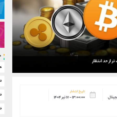
د
ر از حد انتظار
هم
خب
تاریخ انتشار
خب
یجیتال
۱۳:۰۰:۰۰ - ۱۷ تیر ۱۴۰۴
خب