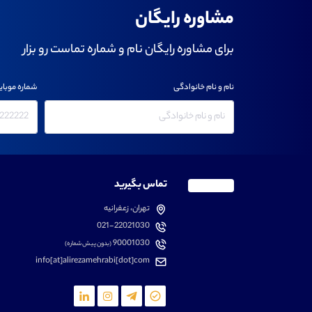
مشاوره رایگان
برای مشاوره رایگان نام و شماره تماست رو بزار
نام و نام خانوادگی
شماره موبای
تماس بگیرید
تهران، زعفرانیه
021-22021030
90001030
(بدون پیش شماره)
info[at]alirezamehrabi[dot]com