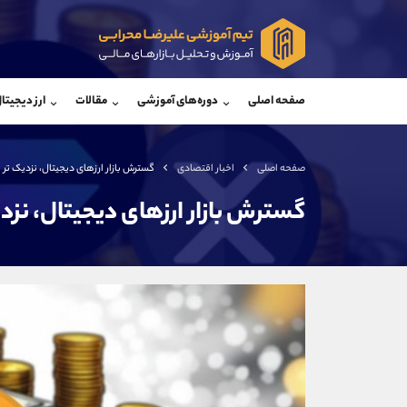
پشتیبان فروش
پشتی
(ایمان پوراسماعیلی)
صفحه اصلی
دوره‌های آموزشی
مقالات
ارز دیجیتا
موبایل
09927779040
موبایل
واتساپ
شروع گفتگو
واتساپ
تلگرام
@Armteam_admin_por
تلگرام
صفحه اصلی
اخبار اقتصادی
گسترش بازار ارزهای دیجیتال، نزدیک تر از
داخلی
107
داخلی
گسترش بازار ارزهای دیجیتال، نزدیک
اطلاعات تماس
(دفتر فروش)
تلفن
تلفن
بدون پیش شماره
اینستاگرام
کانال تلگرام
کانال بله