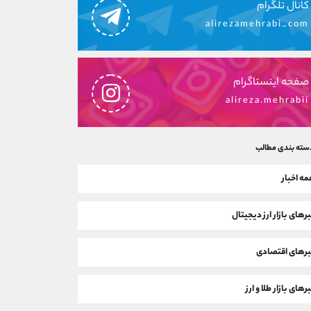
کانال تلگرام
alirezamehrabi_com
صفحه اینستاگرام
alireza.mehrabii
سته بندی مطالب
ه اخبار
رهای بازار ارز دیجیتال
رهای اقتصادی
رهای بازار طلا و ارز