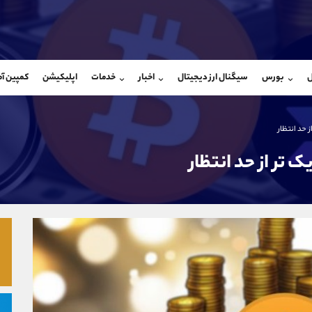
بان فروش
پشتیبان فروش
(محسن یزدی)
(فائزه تهرانی)
ل
بورس
سیگنال ارز دیجیتال
اخبار
خدمات
اپلیکیشن
کمپین آ
09304891085
موبایل
9101364784
شروع گفتگو
واتساپ
شروع گفتگ
@Armteam_admin_103
تلگرام
Armteam_admin_104
 حد انتظار
103
داخلی
04
 تر از حد انتظار