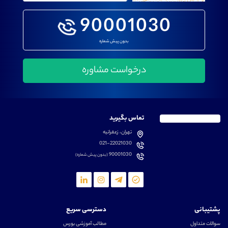
90001030
بدون پیش شماره
تماس بگیرید
تهران، زعفرانیه
021-22021030
90001030
(بدون پیش شماره)
پشتیبانی
دسترسی سریع
سوالات متداول
مطالب آموزشی بورس