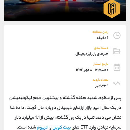
موبایل
09304891085
واتساپ
شروع گفتگو
تلگرام
@Armteam_admin_103
داخلی
103
زمان مطالعه
1 دقیقه
پشتیبان فروش
(فائزه تهرانی)
دسته بندی
موبایل
09101364784
خبرهای بازار ارز دیجیتال
واتساپ
شروع گفتگو
تلگرام
@Armteam_admin_104
تاریخ انتشار
۱۶:۵۵:۰۰ - ۸ مهر ۱۴۰۴
داخلی
104
تعداد بازدید
۶,۷۳۹ بار
اطلاعات تماس
(دفتر فروش)
تلفن
021-22021030
پس از سقوط شدید هفته گذشته و بیشترین حجم لیکوئیدیشن
تلفن
021-22021040
در یک سال اخیر، بازار ارزهای دیجیتال دوباره جان گرفت. داده ها
بدون پیش شماره
90001030
نشان می دهد تنها در یک روز گذشته، بیش از 1.1 میلیارد دلار
اینستاگرام
@alireza.mehrabii
کانال تلگرام
@alirezamehrabi_com
سرمایه نهادی وارد ETF های
بیت کوین
و
اتریوم
شده است.