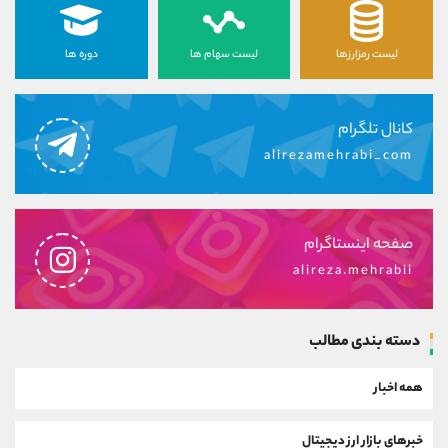
لیست رمزارزها
لیست سهام ها
دوره ها
کانال تلگرام
alirezamehrabi_com
صفحه اینستاگرام
alireza.mehrabii
دسته بندی مطالب
همه اخبار
خبرهای بازار ارز دیجیتال