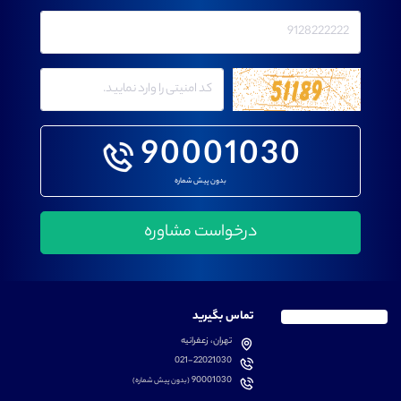
90001030
بدون پیش شماره
تماس بگیرید
تهران، زعفرانیه
021-22021030
90001030
(بدون پیش شماره)