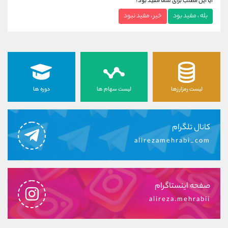
آیا این مطلب برای شما مفید بود؟
بله ، مفید بود
خیر ، مفید نبود
لیست رمزارزها
لیست سهام ها
دوره ها
کانال تلگرام
alirezamehrabi_com
صفحه اینستاگرام
alireza.mehrabii