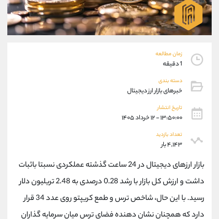
موبایل
09304891085
واتساپ
شروع گفتگو
تلگرام
@Armteam_admin_103
داخلی
103
زمان مطالعه
1 دقیقه
پشتیبان فروش
(یوسف فرخنده)
دسته بندی
موبایل
09194198792
خبرهای بازار ارز دیجیتال
واتساپ
شروع گفتگو
تلگرام
@Armteam_admin_33
تاریخ انتشار
۱۳:۵۰:۰۰ - ۱۲ خرداد ۱۴۰۵
داخلی
118
تعداد بازدید
۴,۱۴۳ بار
اطلاعات تماس
(دفتر فروش)
تلفن
021-22021030
بازار ارزهای دیجیتال در 24 ساعت گذشته عملکردی نسبتا باثبات
تلفن
021-22021040
داشت و ارزش کل بازار با رشد 0.28 درصدی به 2.48 تریلیون دلار
بدون پیش شماره
90001030
رسید. با این حال، شاخص ترس و طمع کریپتو روی عدد 34 قرار
اینستاگرام
@alireza.mehrabii
کانال تلگرام
@alirezamehrabi_com
دارد که همچنان نشان دهنده فضای ترس میان سرمایه گذاران