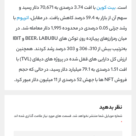
کانال بله
@alirezamehrabi_official
است.
بیت کوین
با افت 3.74 درصدی به 70,671 دلار رسید و
سهم آن از بازار به 59.4 درصد کاهش یافت. در مقابل،
اتریوم
با
رشد جزئی 0.05 درصدی در محدوده 1,995 دلار معامله شد. در
میان رمزارزهای پربازده روز، توکن های BEER، LABUBU و IBIT
به‌ترتیب بیش از 310، 306 و 303 درصد رشد کردند. همچنین
ارزش کل دارایی های قفل شده در پروژه های دیفای (TVL) با
افت 1.51 درصدی به 79.1 میلیارد دلار رسید، در حالی که حجم
فروش NFT ها با جهش 52 درصدی از 11 میلیون دلار عبور کرد.
نظر بدهید
شماره موبایل شما منتشر نخواهد شد.
قسمت های مورد نیاز علامت گذاری شده اند
*