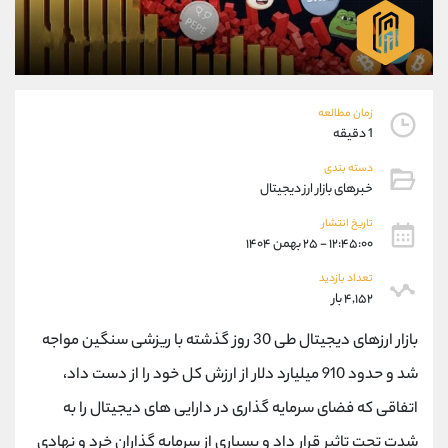
موبایل
09304891085
واتساپ
شروع گفتگو
تلگرام
@Armteam_admin_103
داخلی
103
زمان مطالعه
1 دقیقه
پشتیبان فروش
(ایمان پوراسماعیلی)
موبایل
09927779040
دسته بندی
خبرهای بازار ارز دیجیتال
واتساپ
شروع گفتگو
تلگرام
@Armteam_admin_por
تاریخ انتشار
داخلی
107
۱۲:۴۵:۰۰ - ۲۵ بهمن ۱۴۰۴
تعداد بازدید
۴,۱۵۲ بار
اطلاعات تماس
(دفتر فروش)
تلفن
021-22021030
بازار ارزهای دیجیتال طی 30 روز گذشته با ریزشی سنگین مواجه
تلفن
021-22021040
شد و حدود 910 میلیارد دلار از ارزش کل خود را از دست داد،
بدون پیش شماره
90001030
اینستاگرام
@alireza.mehrabii
اتفاقی که فضای سرمایه گذاری در دارایی های دیجیتال را به
کانال تلگرام
@alirezamehrabi_com
شدت تحت تاثیر قرار داد و بسیاری از سرمایه گذاران خرد و نهادی