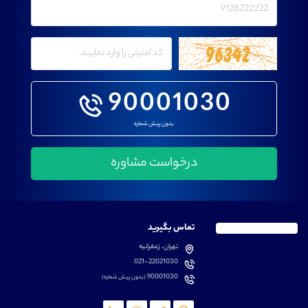
90001030
بدون پیش شماره
تماس بگیرید
تهران، زعفرانیه
021-22021030
90001030
(بدون پیش شماره)