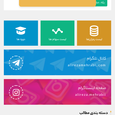
بله ، مفید بود
خیر ، مفید نبود
لیست رمزارزها
لیست سهام ها
دوره ها
کانال تلگرام
alirezamehrabi_com
صفحه اینستاگرام
alireza.mehrabii
دسته بندی مطالب