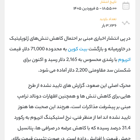
موبایل
09194198792
تاریخ انتشار
۱۸:۵۵:۰۰ - ۵ فروردین ۱۴۰۵
واتساپ
شروع گفتگو
تلگرام
@Armteam_admin_33
تعداد بازدید
داخلی
118
۳,۷۳۶ بار
در پی انتشار اخباری مبنی بر احتمال کاهش تنش‌های ژئوپلیتیک
پشتیبان فروش
(محسن یزدی)
در خاورمیانه و بازگشت
بیت کوین
به محدوده 71,000 دلار، قیمت
موبایل
09304891085
اتریوم
با رشدی محسوس به 2,165 دلار رسید و اکنون برای
واتساپ
شروع گفتگو
تلگرام
@Armteam_admin_103
شکستن سد مقاومتی 2,200 دلار آماده می شود.
داخلی
103
محرک اصلی این صعود، گزارش های تایید نشده از طرح
اطلاعات تماس
(دفتر فروش)
هایی برای کاهش تنش ها و همچنین اظهارات دونالد ترامپ
تلفن
021-22021030
مبنی بر پیشرفت مذاکرات است، هرچند این صحبت ها هنوز
تلفن
021-22021040
تایید نشده اند اما از منظر فنی، نرخ استیکینگ اتریوم به رکورد
بدون پیش شماره
90001030
اینستاگرام
@alireza.mehrabii
31.4 درصد رسیده که با کاهش عرضه در صرافی ها، پتانسیل
کانال تلگرام
@alirezamehrabi_com
جهش قیمت را افزایش داده است. در صورت تثبیت قیمت بالای