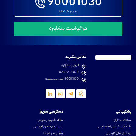
90001030
بدون پیش شماره
تماس بگیرید
تهران، زعفرانیه
021-22021030
90001030
(بدون پیش شماره)
پشتیبانی
دسترسی سریع
سوالات متداول
مطالب آموزشی بورس
دانلود اپلیکیشن اختصاصی
لیست دوره های آموزشی
نرم افزار های کاربردی
معرفی سهام ها