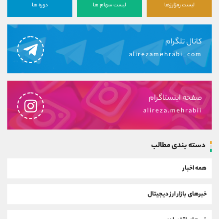
لیست رمزارزها
لیست سهام ها
دوره ها
کانال تلگرام
alirezamehrabi_com
صفحه اینستاگرام
alireza.mehrabii
دسته بندی مطالب
همه اخبار
خبرهای بازار ارز دیجیتال