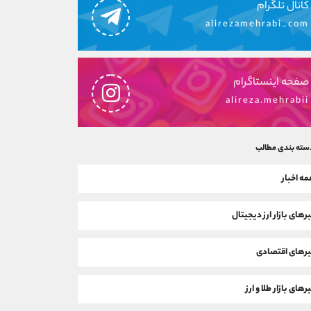
کانال تلگرام
alirezamehrabi_com
صفحه اینستاگرام
alireza.mehrabii
سته بندی مطالب
ه اخبار
رهای بازار ارز دیجیتال
رهای اقتصادی
رهای بازار طلا و ارز