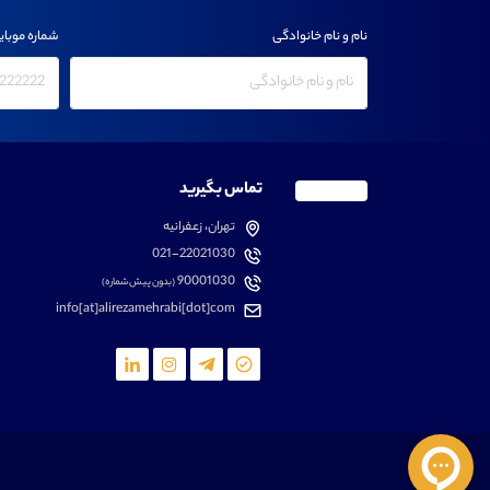
نام و نام خانوادگی
شماره موبای
تماس بگیرید
تهران، زعفرانیه
021-22021030
90001030
(بدون پیش شماره)
info[at]alirezamehrabi[dot]com