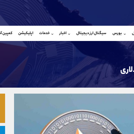
بان فروش
پشتیبان فروش
(یوسف فرخنده)
(محسن یزدی)
ل
بورس
سیگنال ارز دیجیتال
اخبار
خدمات
اپلیکیشن
کمپین آ
09194198792
موبایل
9304891085
شروع گفتگو
واتساپ
شروع گفتگ
@Armteam_admin_33
تلگرام
Armteam_admin_103
118
داخلی
03