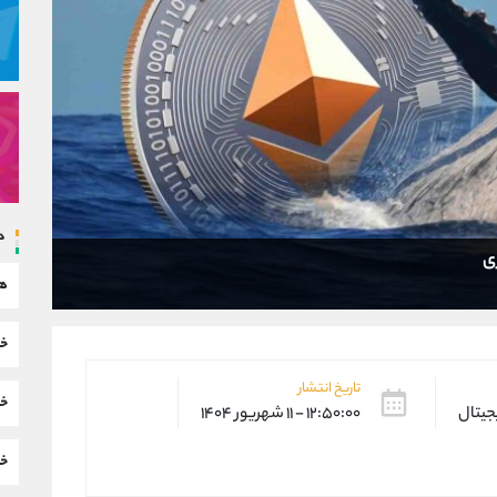
د
هم
خب
تاریخ انتشار
خب
یجیتال
۱۲:۵۰:۰۰ - ۱۱ شهریور ۱۴۰۴
خب