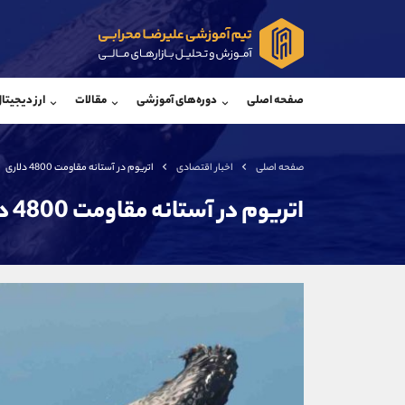
پشتیبان فروش
پشتی
(فائزه تهرانی)
صفحه اصلی
دوره‌های آموزشی
مقالات
ارز دیجیتا
موبایل
09101364784
موبایل
واتساپ
شروع گفتگو
واتساپ
تلگرام
@Armteam_admin_104
تلگرام
صفحه اصلی
اخبار اقتصادی
اتریوم در آستانه مقاومت 4800 دلاری
داخلی
104
داخلی
اتریوم در آستانه مقاومت 4800 دلاری
اطلاعات تماس
(دفتر فروش)
تلفن
تلفن
بدون پیش شماره
اینستاگرام
کانال تلگرام
کانال بله