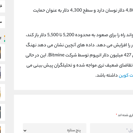
خب
پس از نوسانات اخیر در محدوده 4,200 تا 4,800 دلار نوسان دارد و سطح 4,300 دلار به عنوان حمایت
سط
تحلیلگران می گویند شکست مقاومت 4,800 می تواند راه را برای صعود به محدوده 5,200 تا 5,500 دلار باز کند،
پر
ی‌ که عدم عبور از آن احتمال افت به 4,100 دلار را افزایش می دهد. داده های آنچین نشان می دهد نهنگ
ها بار دیگر به انباشت روی آورده اند، از جمله انتقال 427 میلیون دلار اتریوم توسط شرکت Bitmine. این در حالی
ت کوین با ادامه خروج سرمایه ETF ها با تقاضای ضعیف تری مواجه شده و تحلیلگران پیش بینی می
ت کوین
داشته باشد.
ری شده اند
*