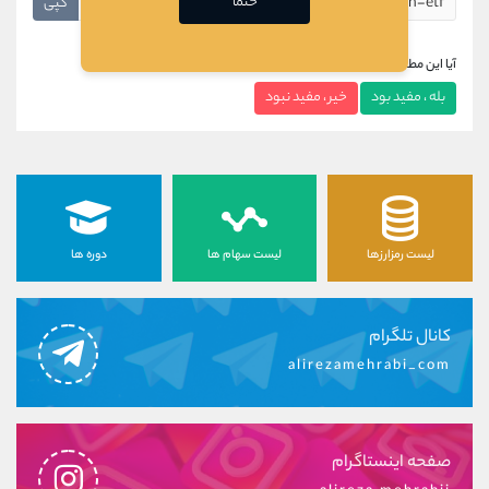
حتما
کپی
آیا این مطلب برای شما مفید بود؟
بله ، مفید بود
خیر ، مفید نبود
لیست رمزارزها
لیست سهام ها
دوره ها
کانال تلگرام
alirezamehrabi_com
صفحه اینستاگرام