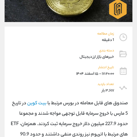
موبایل
09927779040
واتساپ
شروع گفتگو
تلگرام
@Armteam_admin_por
داخلی
107
زمان مطالعه
1 دقیقه
پشتیبان فروش
(یوسف فرخنده)
دسته بندی
موبایل
09194198792
خبرهای بازار ارز دیجیتال
واتساپ
شروع گفتگو
تلگرام
@Armteam_admin_33
تاریخ انتشار
۱۷:۲۰:۰۰ - ۱۵ اسفند ۱۴۰۴
داخلی
118
تعداد بازدید
۳,۶۱۷ بار
اطلاعات تماس
(دفتر فروش)
تلفن
021-22021030
صندوق های قابل معامله در بورس مرتبط با
بیت کوین
در تاریخ
تلفن
021-22021040
5 مارس با خروج سرمایه قابل توجهی مواجه شدند و مجموعا
بدون پیش شماره
90001030
حدود 227.9 میلیون دلار خروج سرمایه ثبت کردند. همزمان، ETF
اینستاگرام
@alireza.mehrabii
کانال تلگرام
@alirezamehrabi_com
های مرتبط با اتریوم نیز روندی منفی داشتند و حدود 90.9