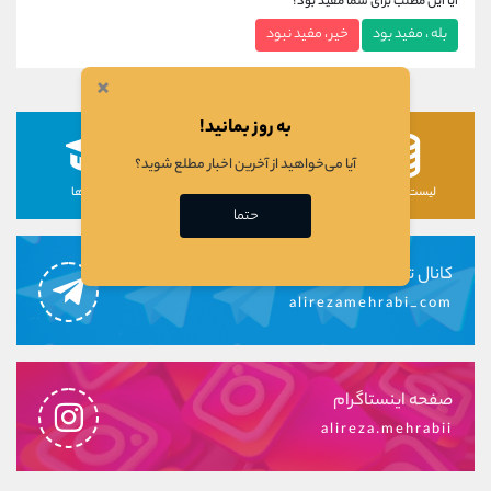
آیا این مطلب برای شما مفید بود؟
بله ، مفید بود
خیر ، مفید نبود
×
به روز بمانید!
آیا می‌خواهید از آخرین اخبار مطلع شوید؟
لیست رمزارزها
لیست سهام ها
دوره ها
حتما
کانال تلگرام
alirezamehrabi_com
صفحه اینستاگرام
alireza.mehrabii