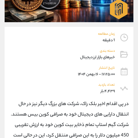
موبایل
09101364784
واتساپ
شروع گفتگو
تلگرام
@Armteam_admin_104
داخلی
104
زمان مطالعه
1 دقیقه
پشتیبان فروش
(یوسف فرخنده)
دسته بندی
موبایل
09194198792
خبرهای بازار ارز دیجیتال
واتساپ
شروع گفتگو
تلگرام
@Armteam_admin_33
تاریخ انتشار
۱۷:۲۵:۰۰ - ۱۶ بهمن ۱۴۰۴
داخلی
118
تعداد بازدید
۴,۴۳۹ بار
اطلاعات تماس
(دفتر فروش)
تلفن
021-22021030
در پی اقدام اخیر بلک راک، شرکت های بزرگ دیگر نیز در حال
تلفن
021-22021040
انتقال دارایی های دیجیتال خود به صرافی کوین بیس هستند.
بدون پیش شماره
90001030
شرکت گیم استاپ تمام ذخایر بیت کوین خود به ارزش تقریبی
اینستاگرام
@alireza.mehrabii
کانال تلگرام
@alirezamehrabi_com
450 میلیون دلار را به این صرافی منتقل کرد، این در حالی است