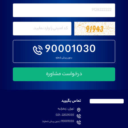
90001030
بدون پیش شماره
تماس بگیرید
تهران، زعفرانیه
021-22021030
90001030
(بدون پیش شماره)