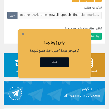
لینک این مطلب
کپی
آیا این مطلب برای شما مفید بود؟
×
بله ، مفید بود
خیر ، مفید نبود
به روز بمانید!
آیا می‌خواهید از آخرین اخبار مطلع شوید؟
حتما
لیست رمزارزها
لیست سهام ها
دوره ها
کانال تلگرام
alirezamehrabi_com