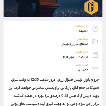
موبایل
09101364784
واتساپ
شروع گفتگو
تلگرام
@Armteam_admin_104
داخلی
104
زمان مطالعه
1 دقیقه
پشتیبان فروش
(یوسف فرخنده)
دسته بندی
موبایل
09194198792
خبرهای بازار ارز دیجیتال
واتساپ
شروع گفتگو
تلگرام
@Armteam_admin_33
تاریخ انتشار
۱۴:۵۰:۰۰ - ۱ مهر ۱۴۰۴
داخلی
118
تعداد بازدید
۹,۸۴۸ بار
اطلاعات تماس
(دفتر فروش)
تلفن
021-22021030
جروم پاول، رئیس فدرال رزرو، امروز ساعت 12:35 به وقت شرق
تلفن
021-22021040
آمریکا در جمع اتاق بازرگانی پراویدنس سخنرانی خواهد کرد. این
بدون پیش شماره
90001030
رویداد پس از کاهش 0.25 درصدی نرخ بهره در هفته گذشته
اینستاگرام
@alireza.mehrabii
کانال تلگرام
@alirezamehrabi_com
برگزار می شود و می تواند جهت گیری آینده سیاست های پولی