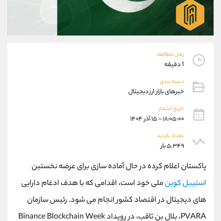
موبایل
09101364784
واتساپ
شروع گفتگو
تلگرام
@Armteam_admin_104
داخلی
104
زمان مطالعه
1 دقیقه
پشتیبان فروش
(ایمان پوراسماعیلی)
دسته بندی
موبایل
09927779040
خبرهای بازار ارز دیجیتال
واتساپ
شروع گفتگو
تلگرام
@Armteam_admin_por
تاریخ انتشار
۱۸:۰۵:۰۰ - ۱۵ آذر ۱۴۰۴
داخلی
107
تعداد بازدید
۵,۳۴۹ بار
اطلاعات تماس
(دفتر فروش)
تلفن
021-22021030
پاکستان اعلام کرده در حال آماده سازی برای عرضه نخستین
تلفن
021-22021040
استیبل کوین
ملی خود است، اقدامی که با هدف ادغام دارایی
بدون پیش شماره
90001030
های دیجیتال در اقتصاد کشور انجام می شود. رئیس سازمان
اینستاگرام
@alireza.mehrabii
کانال تلگرام
@alirezamehrabi_com
PVARA، بلال بن ثاقب، در رویداد Binance Blockchain Week