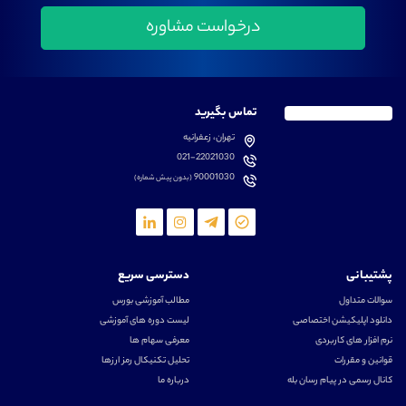
تماس بگیرید
تهران، زعفرانیه
021-22021030
90001030
(بدون پیش شماره)
پشتیبانی
دسترسی سریع
سوالات متداول
مطالب آموزشی بورس
دانلود اپلیکیشن اختصاصی
لیست دوره های آموزشی
نرم افزار های کاربردی
معرفی سهام ها
قوانین و مقررات
تحلیل تکنیکال رمز ارزها
کانال رسمی در پیام رسان بله
درباره ما