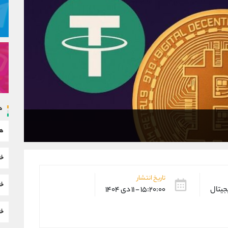
د
هم
خب
تاریخ انتشار
خب
یجیتال
۱۵:۲۰:۰۰ - ۱۱ دی ۱۴۰۴
خب