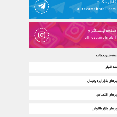
کانال تلگرام
alirezamehrabi_com
صفحه اینستاگرام
alireza.mehrabii
سته بندی مطالب
ه اخبار
رهای بازار ارز دیجیتال
رهای اقتصادی
رهای بازار طلا و ارز