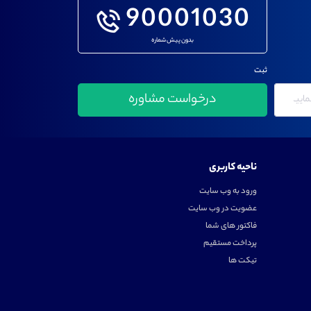
90001030
بدون پیش شماره
ثبت
ناحیه کاربری
ورود به وب سایت
عضویت در وب سایت
فاکتور های شما
پرداخت مستقیم
تیکت ها