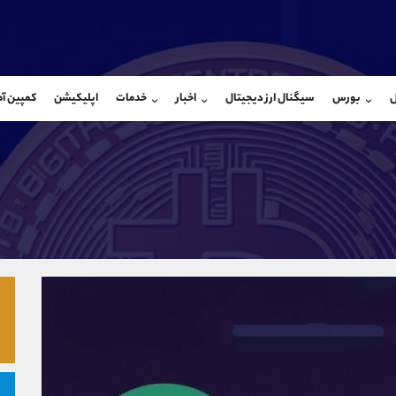
بان فروش
پشتیبان فروش
(محسن یزدی)
(ایمان پوراسماعیلی)
ل
بورس
سیگنال ارز دیجیتال
اخبار
خدمات
اپلیکیشن
کمپین آ
09304891085
موبایل
9927779040
شروع گفتگو
واتساپ
شروع گفتگ
@Armteam_admin_103
تلگرام
Armteam_admin_por
103
داخلی
07