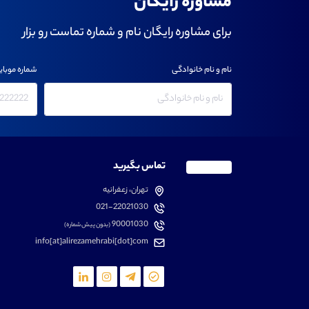
مشاوره رایگان
برای مشاوره رایگان نام و شماره تماست رو بزار
نام و نام خانوادگی
شماره موبای
تماس بگیرید
تهران، زعفرانیه
021-22021030
90001030
(بدون پیش شماره)
info[at]alirezamehrabi[dot]com